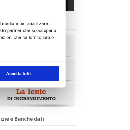
alia Oggi – Luglio 2026
briche
l media e per analizzare il
nostri partner che si occupano
azioni che ha fornito loro o
Accetta tutti
tizie e Banche dati