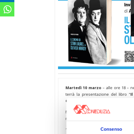
Martedì 10 marzo
– alle ore 18 – ne
terrà la presentazione del libro “
I
Ciaffaroni
, edito da Edizioni Sabinae.
Ne parlerà con l’autore
Marco Gi
moderato da
Umberto Berlenghini
Consenso
“A cent’anni dal loro primo film insieme,