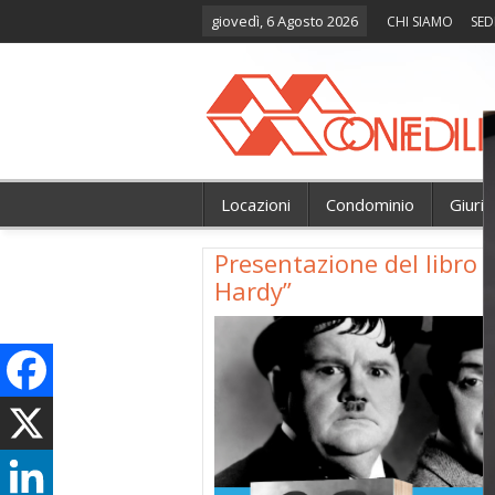
giovedì, 6 Agosto 2026
CHI SIAMO
SED
Locazioni
Condominio
Giuri
Presentazione del libro “
Hardy”