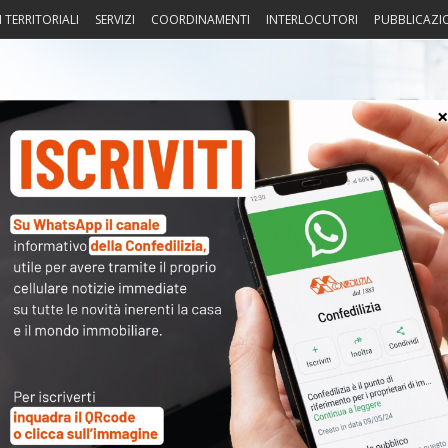
I TERRITORIALI
SERVIZI
COORDINAMENTI
INTERLOCUTORI
PUBBLICAZI
sprudenza
Fisco
Portierato
Intorno alla casa
Notiz
Il cinema di Stan Laurel & Oliver
〉 Not
APP
R
N
V
A