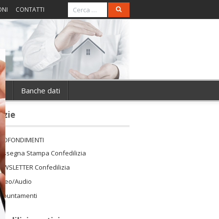
ONI
CONTATTI
ie
Banche dati
izie
ROFONDIMENTI
assegna Stampa Confedilizia
EWSLETTER Confedilizia
ideo/Audio
ppuntamenti