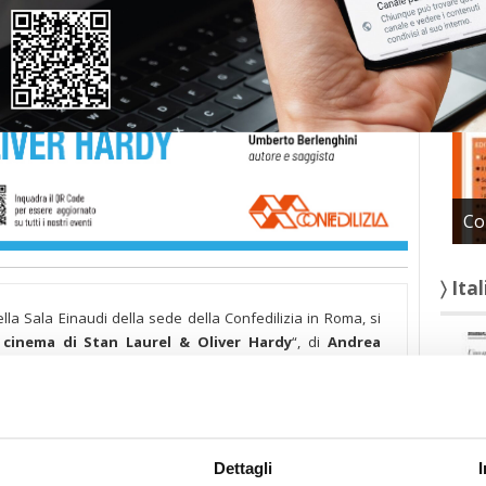
〉 Con
Co
〉 Ita
lla Sala Einaudi della sede della Confedilizia in Roma, si
l cinema di Stan Laurel & Oliver Hardy
“, di
Andrea
usti
, critico cinematografico e saggista. L’evento sarà
, autore e saggista.
Dettagli
 questo libro è il racconto storico-analitico del cinema di Stan