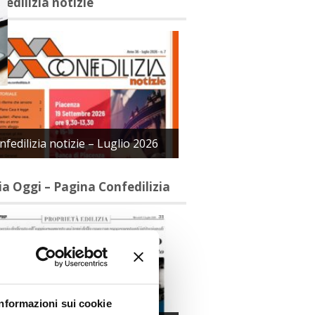
fedilizia notizie
nfedilizia notizie – Luglio 2026
lia Oggi – Pagina Confedilizia
Informazioni sui cookie