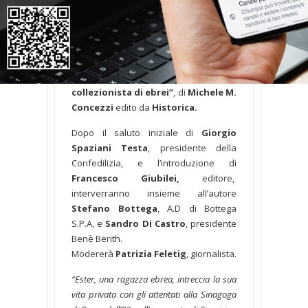
Martedì 23 giugno
– alle ore 18,30 –
nella Sala Einaudi della sede della
Confedilizia in Roma, si terrà la
presentazione del libro
“Il
collezionista di ebrei”
, di
Michele M.
Concezzi
edito da
Historica.
Dopo il saluto iniziale di
Giorgio
Spaziani Testa
, presidente della
Confedilizia, e l’introduzione di
Francesco Giubilei,
editore,
interverranno insieme all’autore
Stefano Bottega
, A.D di Bottega
S.P.A, e
Sandro Di Castro
, presidente
Benè Berith.
Modererà
Patrizia Feletig
, giornalista.
“Ester, una ragazza ebrea, intreccia la sua
vita privata con gli attentati alla Sinagoga