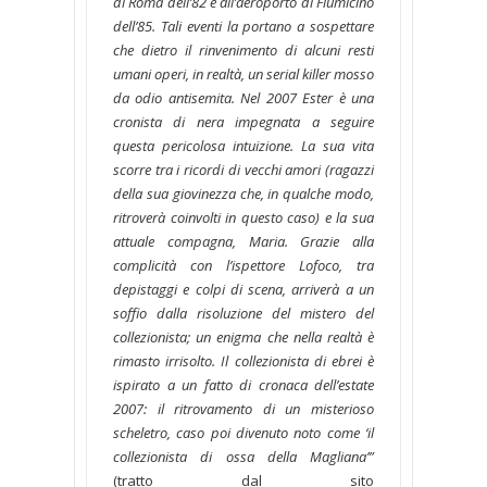
di Roma dell’82 e all’aeroporto di Fiumicino
dell’85. Tali eventi la portano a sospettare
che dietro il rinvenimento di alcuni resti
umani operi, in realtà, un serial killer mosso
da odio antisemita. Nel 2007 Ester è una
cronista di nera impegnata a seguire
questa pericolosa intuizione. La sua vita
scorre tra i ricordi di vecchi amori (ragazzi
della sua giovinezza che, in qualche modo,
ritroverà coinvolti in questo caso) e la sua
attuale compagna, Maria. Grazie alla
complicità con l’ispettore Lofoco, tra
depistaggi e colpi di scena, arriverà a un
soffio dalla risoluzione del mistero del
collezionista; un enigma che nella realtà è
rimasto irrisolto. Il collezionista di ebrei è
ispirato a un fatto di cronaca dell’estate
2007: il ritrovamento di un misterioso
scheletro, caso poi divenuto noto come ‘il
collezionista di ossa della Magliana’”
(tratto dal sito