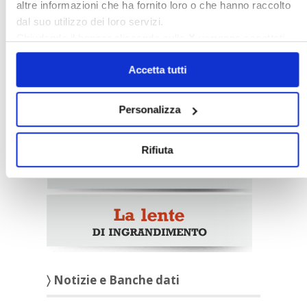
altre informazioni che ha fornito loro o che hanno raccolto
Italia Oggi – Luglio 2026
dal suo utilizzo dei loro servizi.
Chiudendo il banner cliccando sulla
X
verranno accettati
〉 Rubriche
solo i cookie necessari.
Accetta tutti
Personalizza
Rifiuta
〉 Notizie e Banche dati