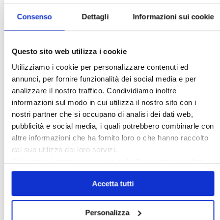
Consenso
Dettagli
Informazioni sui cookie
Questo sito web utilizza i cookie
Utilizziamo i cookie per personalizzare contenuti ed
annunci, per fornire funzionalità dei social media e per
analizzare il nostro traffico. Condividiamo inoltre
Scopri il portale della Confedilizia che ti aiuta
a gestire ogni aspetto del tuo contratto di
informazioni sul modo in cui utilizza il nostro sito con i
locazione, visita
affittocasa.info
nostri partner che si occupano di analisi dei dati web,
pubblicità e social media, i quali potrebbero combinarle con
〉 Amministratori
altre informazioni che ha fornito loro o che hanno raccolto
dal suo utilizzo dei loro servizi.
Chiudendo il banner cliccando sulla
X
verranno accettati
solo i cookie necessari.
Accetta tutti
Personalizza