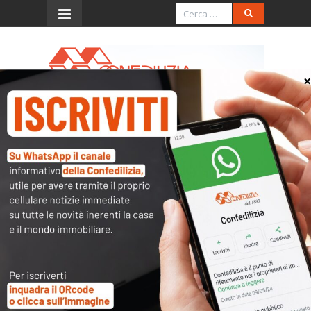
Menu
Presunzione di
condominialità nel
supercondominio
35° Convegno Coordinamento legali
Confedilizia
Piacenza, 20 settembre 2025
avv. Daniela Barigazzi