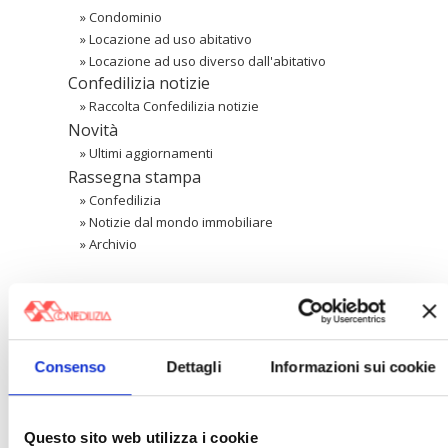
»
Condominio
»
Locazione ad uso abitativo
»
Locazione ad uso diverso dall'abitativo
Confedilizia notizie
»
Raccolta Confedilizia notizie
Novità
»
Ultimi aggiornamenti
Rassegna stampa
»
Confedilizia
»
Notizie dal mondo immobiliare
»
Archivio
Cerca
〉 Area riservata Associazioni
Consenso
Dettagli
Informazioni sui cookie
Questo sito web utilizza i cookie