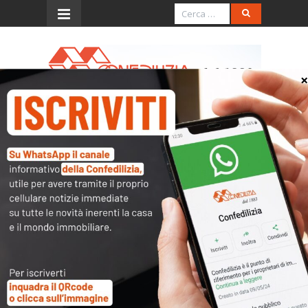
Menu
Provv. 12.5.2006 (modifiche
categorie catastali)
L’accesso al contenuto
completo è riservato ai
soli utenti abilitati.
Tutti i documenti presenti nelle Banche dati
sono
a disposizione dei soci
ma per poterli
consultare occorre
inserire i dati di accesso