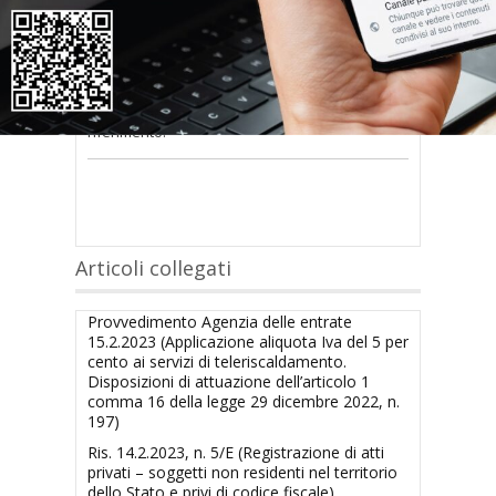
nel modulo a destra della pagina
.
Se
non possiedi nome utente e password
oppure li hai
smarriti
richiedili alla tua
Associazione territoriale Confedilizia
di
riferimento.
Articoli collegati
Provvedimento Agenzia delle entrate
15.2.2023 (Applicazione aliquota Iva del 5 per
cento ai servizi di teleriscaldamento.
Disposizioni di attuazione dell’articolo 1
comma 16 della legge 29 dicembre 2022, n.
197)
Ris. 14.2.2023, n. 5/E (Registrazione di atti
privati – soggetti non residenti nel territorio
dello Stato e privi di codice fiscale)