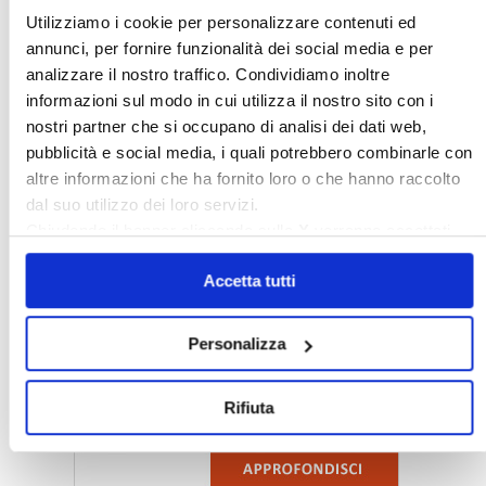
Utilizziamo i cookie per personalizzare contenuti ed
annunci, per fornire funzionalità dei social media e per
analizzare il nostro traffico. Condividiamo inoltre
informazioni sul modo in cui utilizza il nostro sito con i
nostri partner che si occupano di analisi dei dati web,
pubblicità e social media, i quali potrebbero combinarle con
altre informazioni che ha fornito loro o che hanno raccolto
dal suo utilizzo dei loro servizi.
〉 5 ragioni per aderire a Confedilizia
Chiudendo il banner cliccando sulla
X
verranno accettati
solo i cookie necessari.
Accetta tutti
Personalizza
Rifiuta