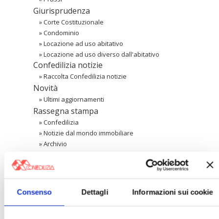
Giurisprudenza
»
Corte Costituzionale
»
Condominio
»
Locazione ad uso abitativo
»
Locazione ad uso diverso dall'abitativo
Confedilizia notizie
»
Raccolta Confedilizia notizie
Novità
»
Ultimi aggiornamenti
Rassegna stampa
»
Confedilizia
»
Notizie dal mondo immobiliare
»
Archivio
Cerca
Consenso
Dettagli
Informazioni sui cookie
〉 Area riservata Associazioni