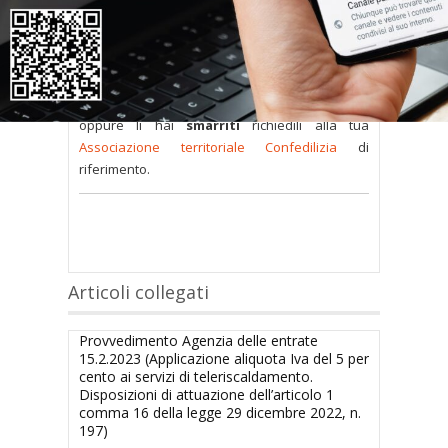
sono
a disposizione dei soci
ma per poterli
consultare occorre
inserire i dati di accesso
nel modulo a destra della pagina
.
Se
non possiedi nome utente e password
oppure li hai
smarriti
richiedili alla tua
Associazione territoriale Confedilizia
di
riferimento.
Articoli collegati
Provvedimento Agenzia delle entrate
15.2.2023 (Applicazione aliquota Iva del 5 per
cento ai servizi di teleriscaldamento.
Disposizioni di attuazione dell’articolo 1
comma 16 della legge 29 dicembre 2022, n.
197)