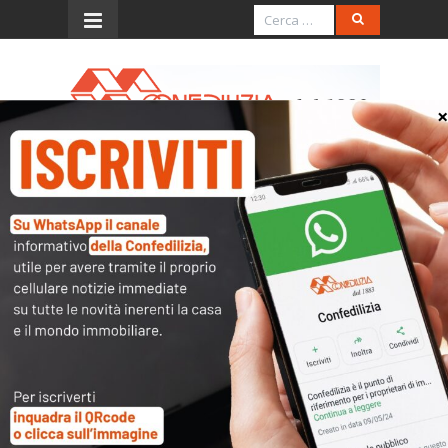
Menu
Provv. 23.2.2005
(pagamento anticipato
tasse ipotecarie e tributi
speciali catastali)
L’accesso al contenuto
completo è riservato ai
soli utenti abilitati.
Tutti i documenti presenti nelle Banche dati