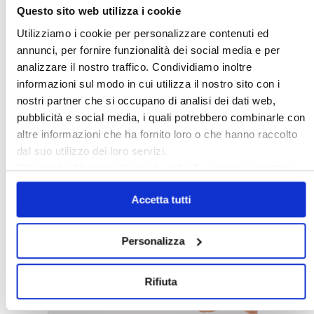
Questo sito web utilizza i cookie
Utilizziamo i cookie per personalizzare contenuti ed
annunci, per fornire funzionalità dei social media e per
analizzare il nostro traffico. Condividiamo inoltre
informazioni sul modo in cui utilizza il nostro sito con i
nostri partner che si occupano di analisi dei dati web,
pubblicità e social media, i quali potrebbero combinarle con
altre informazioni che ha fornito loro o che hanno raccolto
dal suo utilizzo dei loro servizi.
Chiudendo il banner cliccando sulla
X
verranno accettati
〉 5 ragioni per aderire a Confedilizia
solo i cookie necessari.
Accetta tutti
Personalizza
Rifiuta