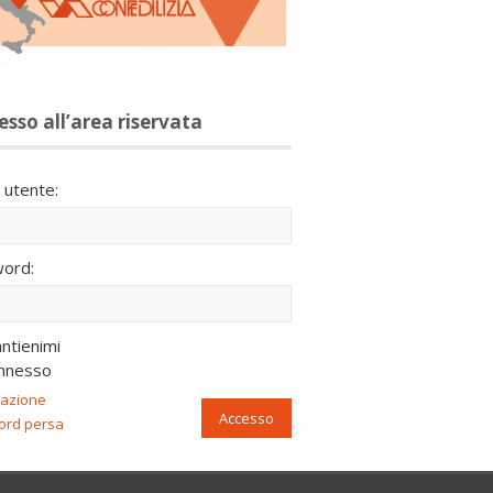
esso all’area riservata
utente:
ord:
ntienimi
nnesso
razione
Accesso
ord persa