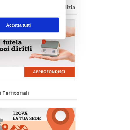
agioni per aderire a Confedilizia
Accetta tutti
i Territoriali