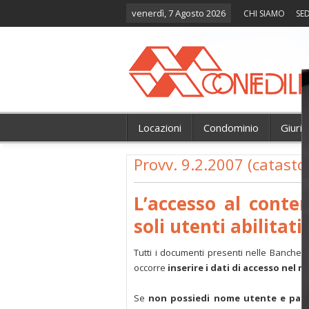
venerdì, 7 Agosto 2026
CHI SIAMO
SED
Locazioni
Condominio
Giuri
Provv. 9.2.2007 (catasto 
L’accesso al conte
soli utenti abilitati.
Tutti i documenti presenti nelle Banche 
occorre
inserire i dati di accesso nel 
Se
non possiedi nome utente e pas