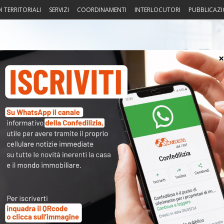
I TERRITORIALI
SERVIZI
COORDINAMENTI
INTERLOCUTORI
PUBBLICAZI
sprudenza
Fisco
Portierato
Intorno alla casa
Notiz
ed immobili rurali)
〉 Acc
nuto completo è riservato ai
Nome 
dati sono
a disposizione dei soci
ma per poterli consultare
Passw
modulo a destra della pagina
.
sword
oppure li hai
smarriti
richiedili alla tua
Associazione
Ma