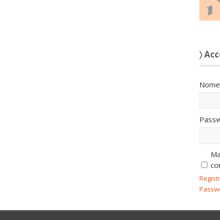
〉 Acc
Nome 
Passw
Ma
co
Regist
Passw