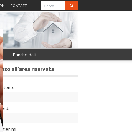
ONI
CONTATTI
ie
Banche dati
esso all’area riservata
utente:
ord:
ntienimi