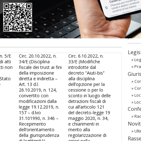
co
Regist
Passw
〉 Ba
Legis
n. 5/E
Circ. 20.10.2022, n.
Circ. 6.10.2022, n.
»
Leg
i atti
34/E (Disciplina
33/E (Modifiche
»
Pra
tti non
fiscale dei trust ai fini
introdotte dal
della imposizione
decreto “Aiuti-bis”
Giuri
 Stato
diretta e indiretta –
alla disciplina
»
Cor
e
Art. 13 d.l.
dell’opzione per la
»
Co
26.10.2019, n. 124,
cessione o per lo
»
Loc
convertito con
sconto in luogo delle
modificazioni dalla
detrazioni fiscali di
»
Loc
legge 19.12.2019, n.
cui all’articolo 121
Confe
157 – d.lvo
del decreto-legge 19
»
Rac
31.101990, n. 346 –
maggio 2020, n. 34,
Novit
Recepimento
e chiarimenti in
dell’orientamento
merito alla
»
Ult
della giurisprudenza
regolarizzazione di
Rass
di legittimità)
errori nella