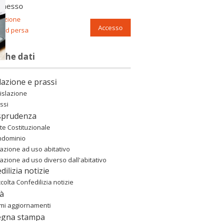
nnesso
razione
Accesso
ord persa
nche dati
lazione e prassi
islazione
ssi
sprudenza
te Costituzionale
ndominio
azione ad uso abitativo
azione ad uso diverso dall'abitativo
dilizia notizie
colta Confedilizia notizie
à
imi aggiornamenti
egna stampa