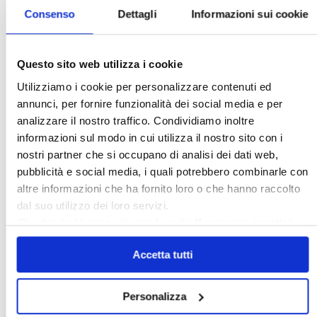
Consenso
Dettagli
Informazioni sui cookie
Questo sito web utilizza i cookie
Utilizziamo i cookie per personalizzare contenuti ed
Italia Oggi – Luglio 2026
annunci, per fornire funzionalità dei social media e per
analizzare il nostro traffico. Condividiamo inoltre
〉 Rubriche
informazioni sul modo in cui utilizza il nostro sito con i
nostri partner che si occupano di analisi dei dati web,
pubblicità e social media, i quali potrebbero combinarle con
altre informazioni che ha fornito loro o che hanno raccolto
dal suo utilizzo dei loro servizi.
Chiudendo il banner cliccando sulla
X
verranno accettati
solo i cookie necessari.
Accetta tutti
Personalizza