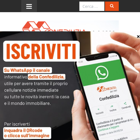
Menu
Quotidiano Nazionale –
5.7.2016 – I prezzi delle
case scendono ancora – In
cinque anni il mattone è
crollato