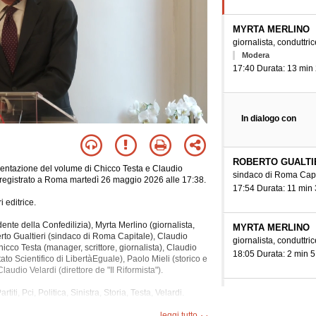
MYRTA MERLINO
giornalista, conduttric
Modera
17:40 Durata: 13 min
In dialogo con
ROBERTO GUALTI
resentazione del volume di Chicco Testa e Claudio
sindaco di Roma Capi
i)", registrato a Roma martedì 26 maggio 2026 alle 17:38.
17:54 Durata: 11 min
i editrice.
ente della Confedilizia), Myrta Merlino (giornalista,
MYRTA MERLINO
berto Gualtieri (sindaco di Roma Capitale), Claudio
giornalista, conduttric
Chicco Testa (manager, scrittore, giornalista), Claudio
18:05 Durata: 2 min 5
o Scientifico di LibertàEguale), Paolo Mieli (storico e
Claudio Velardi (direttore de "Il Riformista").
CLAUDIO VELARD
titi, Pci, Politica, Sinistra, Storia, Testa, Velardi.
direttore del quotidan
durata di 1 ora e 23 minuti.
leggi tutto