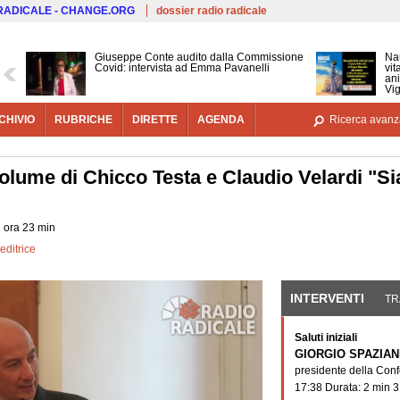
Salta al contenuto principale
 RADICALE - CHANGE.ORG
dossier radio radicale
Giuseppe Conte audito dalla Commissione
Nau
Covid: intervista ad Emma Pavanelli
vit
ani
Vig
CHIVIO
RUBRICHE
DIRETTE
AGENDA
Ricerca avanz
lume di Chicco Testa e Claudio Velardi "Siam
1 ora 23 min
 editrice
INTERVENTI
(SCHE
TR
Saluti iniziali
GIORGIO SPAZIAN
presidente della Conf
17:38 Durata: 2 min 3