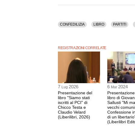
Questo contenuto è disponibile anche nella sol
CONFEDILIZIA
LIBRO
PARTITI
REGISTRAZIONI CORRELATE
7
2026
6
2024
Lug
Mar
Presentazione del
Presentazione
libro "Siamo stati
libro di Giovan
iscritti al PCI" di
Sallusti "Mi m
Chicco Testa e
vecchi comunis
Claudio Velard
Confessione i
(Liberilibri, 2026)
di un libertario
(Liberilibri Edit