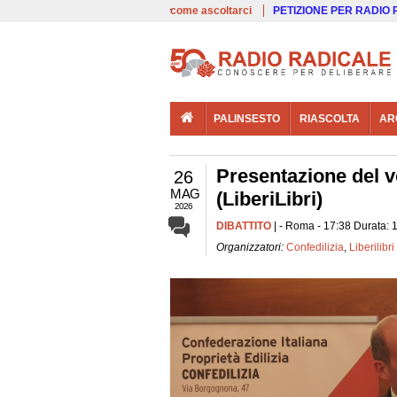
00:00
Live
come ascoltarci
PETIZIONE PER RADIO
PALINSESTO
RIASCOLTA
AR
Presentazione del vo
26
MAG
(LiberiLibri)
2026
DIBATTITO
| - Roma - 17:38 Durata: 
Organizzatori:
Confedilizia
,
Liberilibri