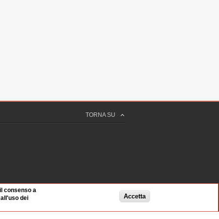
CIOLI
nte del Comitato Scientifico di LibertàEguale
ornalista
8 sec
TORNA SU
 il consenso a
Accetta
ll'uso dei