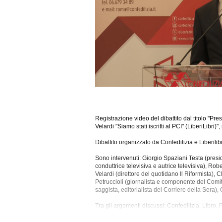
Registrazione video del dibattito dal titolo "P
Velardi "Siamo stati iscritti al PCI" (LiberiLibr
Dibattito organizzato da Confedilizia e Liberilibr
Sono intervenuti: Giorgio Spaziani Testa (presid
conduttrice televisiva e autrice televisiva), Ro
Velardi (direttore del quotidano Il Riformista), 
Petruccioli (giornalista e
componente del Comitat
saggista, editorialista del Corriere della Sera), 
Tra gli argomenti discussi: Confedilizia, Libro, Par
La registrazione video di questo dibatto ha una 