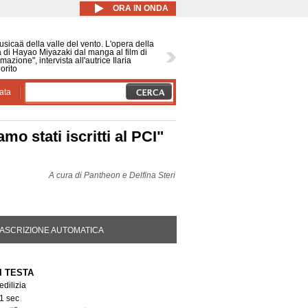
ORA IN ONDA
sicaä della valle del vento. L'opera della
a di Hayao Miyazaki dal manga al film di
mazione", intervista all'autrice Ilaria
orito
ata
o stati iscritti al PCI"
A cura di
Pantheon e Delfina Steri
DA ATTIVA)
ASCRIZIONE AUTOMATICA
I TESTA
edilizia
1 sec