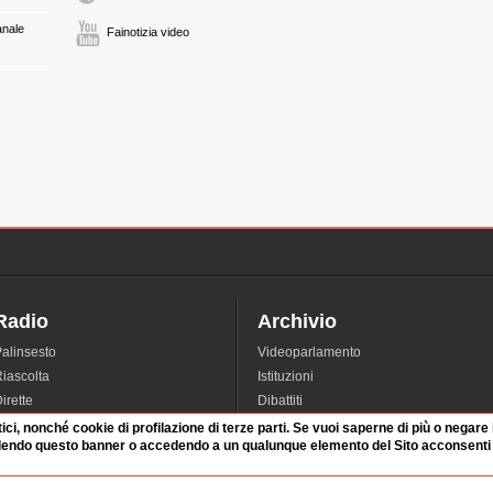
anale
Fainotizia video
CLAUDIO PETRUC
giornalista e compone
18:59 Durata: 56 sec
CHICCO TESTA
manager, scrittore, gi
18:59 Durata: 2 min 1
Radio
Archivio
alinsesto
Videoparlamento
iascolta
Istituzioni
irette
Dibattiti
Rubriche
Manifestazioni
tici, nonché cookie di profilazione di terze parti. Se vuoi saperne di più o negare
dendo questo banner o accedendo a un qualunque elemento del Sito acconsenti a
nterviste
Radicali
tatistiche audio/video