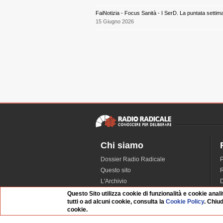
FaiNotizia - Focus Sanità - I SerD. La puntata settim
15 Giugno 2026
Chi siamo
Dossier Radio Radicale
P
Questo sito
R
L'Archivio
D
Redazione
Questo Sito utilizza cookie di funzionalità e cookie anali
tutti o ad alcuni cookie, consulta la
Cookie Policy
. Chiu
La musica da Requiem
I
cookie.
Infrastruttura informatica
S