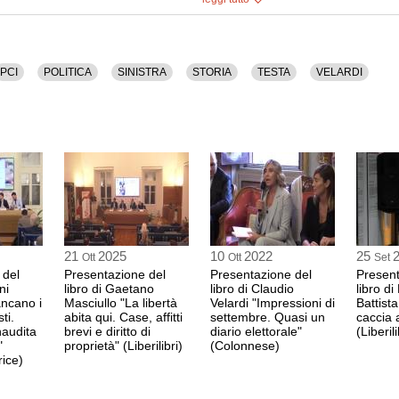
Coautore del libro
18:07 Durata: 5 min 3
a versione audio.
CHICCO TESTA
PCI
POLITICA
SINISTRA
STORIA
TESTA
VELARDI
manager, scrittore, gi
Coautore del libro
18:13 Durata: 2 min 4
MYRTA MERLINO
giornalista, conduttric
18:16 Durata: 2 min 3
CLAUDIO PETRUC
21
2025
10
2022
25
Ott
Ott
Set
giornalista e compone
 del
Presentazione del
Presentazione del
Present
18:18 Durata: 9 min 4
ni
libro di Gaetano
libro di Claudio
libro di 
ancano i
Masciullo "La libertà
Velardi "Impressioni di
Battist
ti.
abita qui. Case, affitti
settembre. Quasi un
caccia 
naudita
brevi e diritto di
diario elettorale"
(Liberili
PAOLO MIELI
"
proprietà" (Liberilibri)
(Colonnese)
storico e saggista, edi
rice)
18:28 Durata: 9 min 3