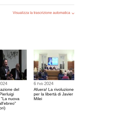
1 sec
Visualizza la trascrizione automatica
ornalista
6 sec
e televisiva e autrice televisiva
 sec
CIOLI
2024
6
2024
Feb
nte del Comitato Scientifico di LibertàEguale
azione del
Afuera! La rivoluzione
5 sec
Pierluigi
per la libertà di Javier
a "La nuova
Milei
all'ebreo"
bri)
torialista del Corriere della Sera
9 sec