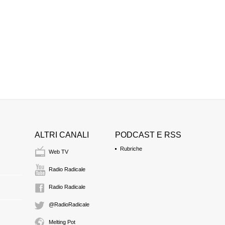
MYRTA MERLINO
giornalista, conduttric
18:37 Durata: 2 min 6
CHICCO TESTA
manager, scrittore, gi
18:39 Durata: 5 min 1
CLAUDIO VELARD
direttore de "Il Riformi
18:44 Durata: 2 min 4
ALTRI CANALI
PODCAST E RSS
Rubriche
CLAUDIO PETRUC
Web TV
giornalista e compone
18:47 Durata: 7 min 4
Radio Radicale
Radio Radicale
CLAUDIO VELARD
@RadioRadicale
direttore de "Il Riformi
18:54 Durata: 4 min 1
Melting Pot