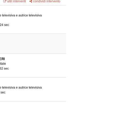
altri interventi
condividi intervento
e televisiva e autrice televisiva
 24 sec
ERI
tale
 32 sec
e televisiva e autrice televisiva
 sec
I
o Il Riformista