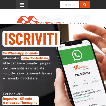
Menu
Rai 1 – 13.4.2024 – TG1 –
Ore 20
Play
-01:25
Play
Mute
Settings
PIP
Enter