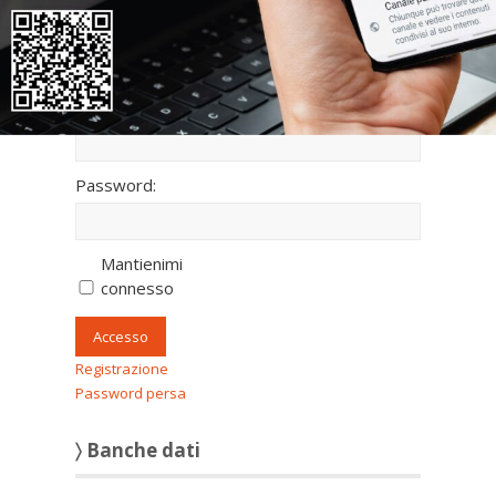
fullscreen
〉 Accesso all’area riservata
Nome utente:
Password:
Mantienimi
connesso
Accesso
Registrazione
Password persa
〉 Banche dati