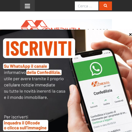
Menu
Rai 1 – 20.5.2026 –
Unomattina – Ore 8
Play
-06:15
Play
Mute
Settings
PIP
Enter