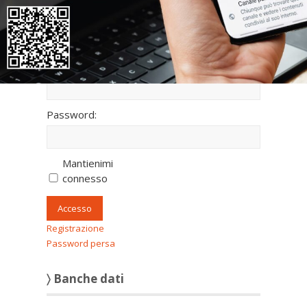
fullscreen
〉 Accesso all’area riservata
Nome utente:
Password:
Mantienimi
connesso
Accesso
Registrazione
Password persa
〉 Banche dati