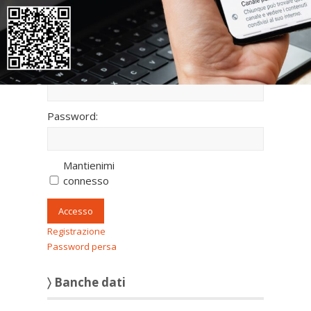
fullscreen
〉 Accesso all’area riservata
Nome utente:
Password:
Mantienimi
connesso
Accesso
Registrazione
Password persa
〉 Banche dati