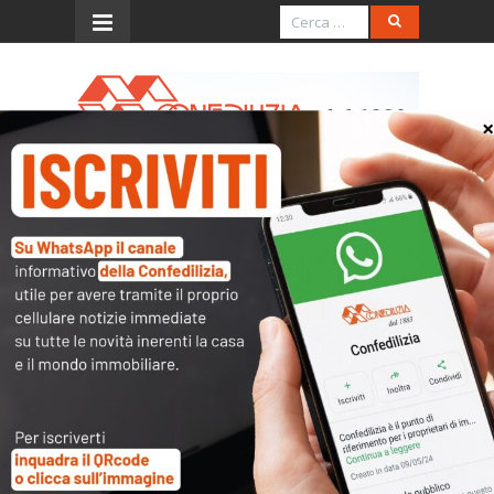
Menu
Rai 2 – 31.1.2025 – TG2 –
Ore 18.15
Play
-01:16
Play
Mute
Settings
PIP
Enter