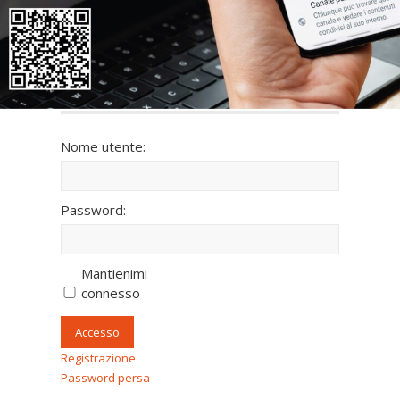
fullscreen
Raitre—Puntata-del-28092025-451d398f-f792-
44c8-9d1e-96a6982c8c33.html
〉 Accesso all’area riservata
Nome utente:
Password:
Mantienimi
connesso
Accesso
Registrazione
Password persa