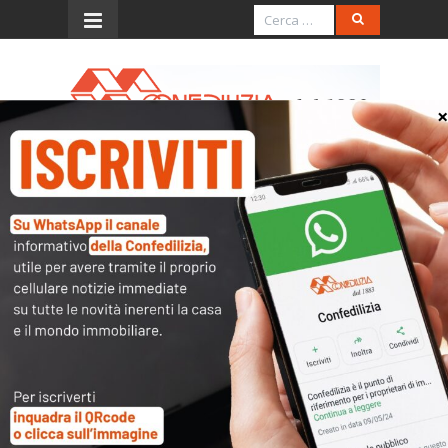
Menu
Rai 3 – 28.9.2025 – Mi
Manda Rai 3 – Ore 8.15
Play
-03:47
Play
Mute
Settings
PIP
Enter
https://www.raiplay.it/video/2025/09/Mi-manda-