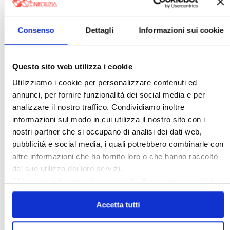
Consenso
Dettagli
Informazioni sui cookie
Questo sito web utilizza i cookie
Utilizziamo i cookie per personalizzare contenuti ed
annunci, per fornire funzionalità dei social media e per
analizzare il nostro traffico. Condividiamo inoltre
〉 Sedi Territoriali
informazioni sul modo in cui utilizza il nostro sito con i
nostri partner che si occupano di analisi dei dati web,
pubblicità e social media, i quali potrebbero combinarle con
altre informazioni che ha fornito loro o che hanno raccolto
dal suo utilizzo dei loro servizi.
Chiudendo il banner cliccando sulla
X
verranno accettati
solo i cookie necessari.
Accetta tutti