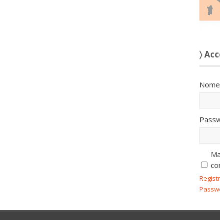
〉 Acc
Nome 
Passw
Ma
co
Regist
Passw