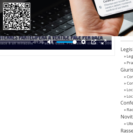
Play
co
Regist
Passw
〉 Ba
-01:30
Mute
Settings
PIP
Enter
Legis
fullscreen
»
Leg
»
Pra
Giuri
»
Cor
»
Co
»
Loc
»
Loc
Confe
»
Rac
Novit
»
Ult
Rass