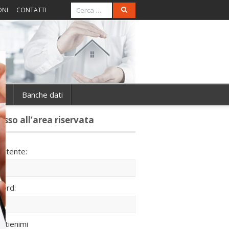
ONI
CONTATTI
ie
Banche dati
esso all’area riservata
utente:
ord:
ntienimi