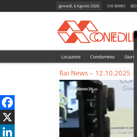
giovedì, 6 Agosto 2026
CHI SIAMO
SED
Locazioni
Condominio
Giuri
Rai News – 12.10.2025 –