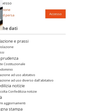
nnesso
razione
Accesso
ord persa
nche dati
lazione e prassi
islazione
ssi
sprudenza
te Costituzionale
ndominio
azione ad uso abitativo
azione ad uso diverso dall'abitativo
dilizia notizie
colta Confedilizia notizie
à
imi aggiornamenti
egna stampa