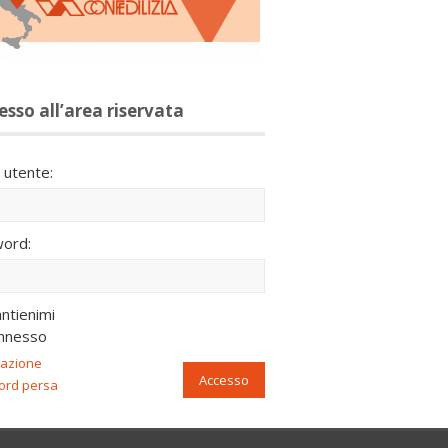
esso all’area riservata
utente:
ord:
ntienimi
nnesso
razione
Accesso
ord persa