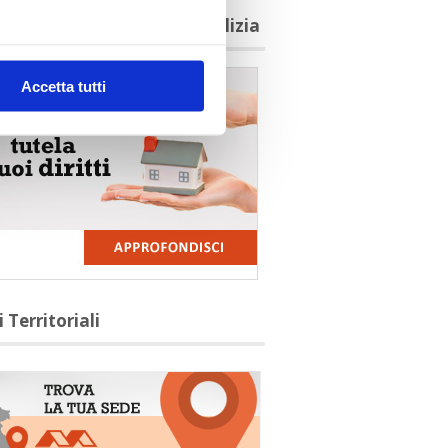
agioni per aderire a Confedilizia
Accetta tutti
i Territoriali