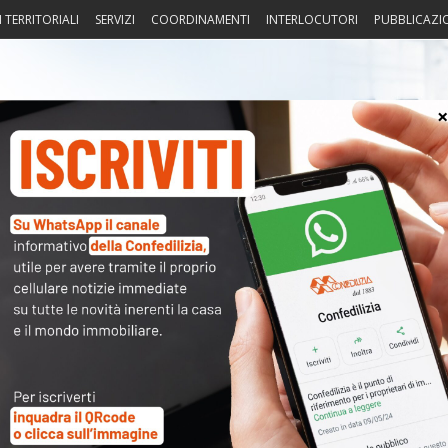
I TERRITORIALI
SERVIZI
COORDINAMENTI
INTERLOCUTORI
PUBBLICAZI
sprudenza
Fisco
Portierato
Intorno alla casa
Notiz
 News – Ore 1
〉 Acc
Nome 
Passw
Ma