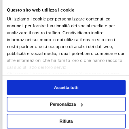
Questo sito web utilizza i cookie
Utilizziamo i cookie per personalizzare contenuti ed
annunci, per fornire funzionalità dei social media e per
analizzare il nostro traffico. Condividiamo inoltre
informazioni sul modo in cui utilizza il nostro sito con i
nostri partner che si occupano di analisi dei dati web,
〉 Sedi Territoriali
pubblicità e social media, i quali potrebbero combinarle con
altre informazioni che ha fornito loro o che hanno raccolto
dal suo utilizzo dei loro servizi.
Chiudendo il banner cliccando sulla
X
verranno accettati
solo i cookie necessari.
Accetta tutti
Personalizza
〉 Accesso all’area riservata
Rifiuta