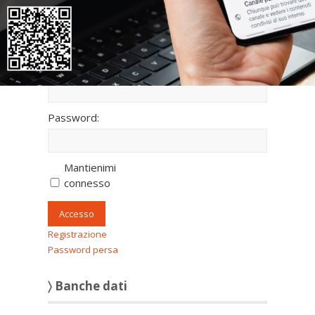
fullscreen
〉 Accesso all’area riservata
Nome utente:
Password:
Mantienimi
connesso
Accesso
Registrazione
Password persa
〉 Banche dati