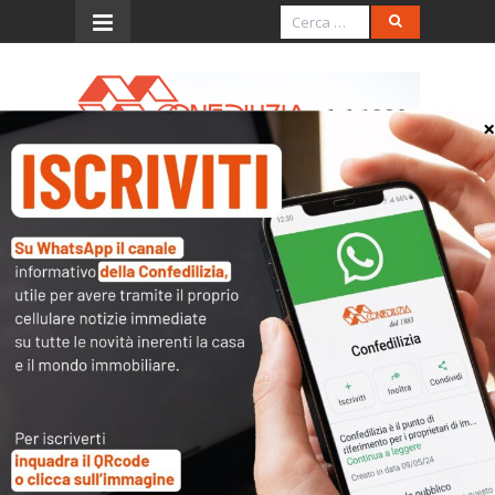
Menu
Rai News – 18.12.2025 –
Sera 24 – Ore 19
Play
-07:21
Play
Mute
Settings
PIP
Enter