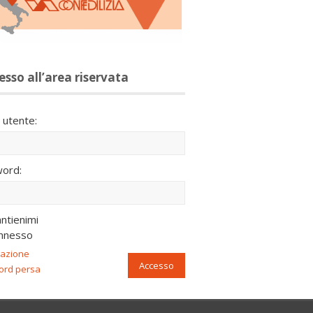
esso all’area riservata
utente:
ord:
ntienimi
nnesso
razione
Accesso
ord persa