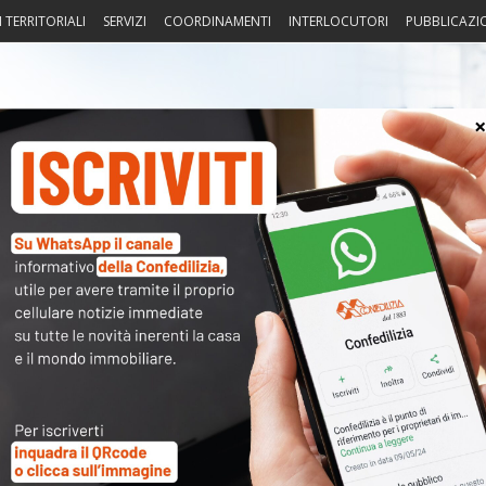
I TERRITORIALI
SERVIZI
COORDINAMENTI
INTERLOCUTORI
PUBBLICAZI
sprudenza
Fisco
Portierato
Intorno alla casa
Notiz
era 24 – Ore 19
〉 Acc
Nome 
Passw
Ma