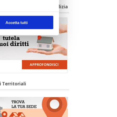
agioni per aderire a Confedilizia
Accetta tutti
i Territoriali