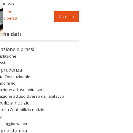
nnesso
razione
Accesso
ord persa
nche dati
lazione e prassi
islazione
ssi
sprudenza
te Costituzionale
ndominio
azione ad uso abitativo
azione ad uso diverso dall'abitativo
dilizia notizie
colta Confedilizia notizie
à
imi aggiornamenti
egna stampa