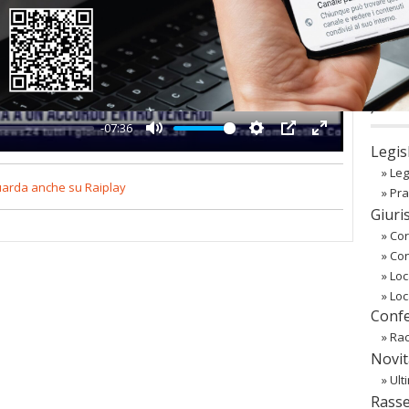
Play
co
Regist
Passw
〉 Ba
-07:36
Mute
Settings
PIP
Enter
Legis
fullscreen
»
Leg
arda anche su Raiplay
»
Pra
Giuri
»
Cor
»
Co
»
Loc
»
Loc
Confe
»
Rac
Novit
»
Ult
Rass