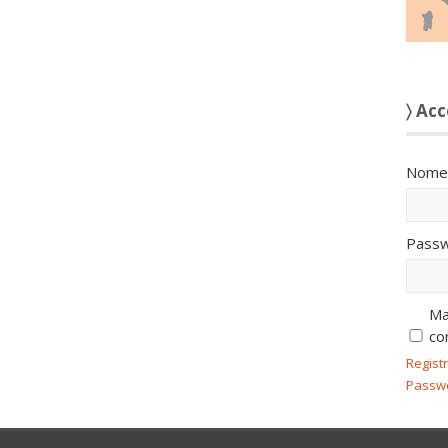
〉 Acc
Nome 
Passw
Ma
co
Regist
Passw