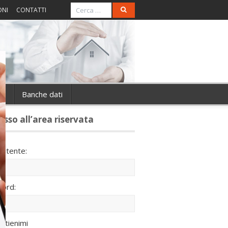
ONI
CONTATTI
ie
Banche dati
esso all’area riservata
utente:
ord:
ntienimi