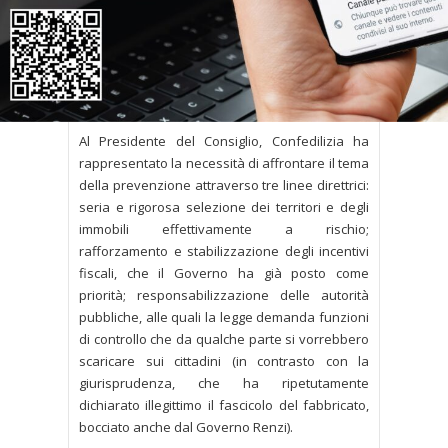
consultazione sul progetto Casa Italia svoltasi
nella Sala Verde di Palazzo Chigi. Secondo il
Premier, caricare la classe media di nuovi oneri
risulterebbe contraddittorio dopo l’eliminazione
della tassazione sull’abitazione principale.
Al Presidente del Consiglio, Confedilizia ha
rappresentato la necessità di affrontare il tema
della prevenzione attraverso tre linee direttrici:
seria e rigorosa selezione dei territori e degli
immobili effettivamente a rischio;
rafforzamento e stabilizzazione degli incentivi
fiscali, che il Governo ha già posto come
priorità; responsabilizzazione delle autorità
pubbliche, alle quali la legge demanda funzioni
di controllo che da qualche parte si vorrebbero
scaricare sui cittadini (in contrasto con la
giurisprudenza, che ha ripetutamente
dichiarato illegittimo il fascicolo del fabbricato,
bocciato anche dal Governo Renzi).