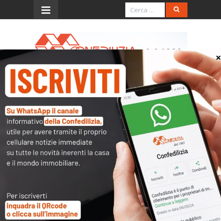
Menu
Renzi a Confedilizia:
l’assicurazione obbligatoria
non è all’ordine del giorno e
non è la soluzione
L’introduzione di una polizza assicurativa
obbligatoria per gli immobili “non è all’ordine del
giorno e non penso sia la soluzione”. Lo ha
detto il Presidente del Consiglio, Matteo Renzi,
rispondendo al Presidente di Confedilizia,
Giorgio Spaziani Testa, nel corso della