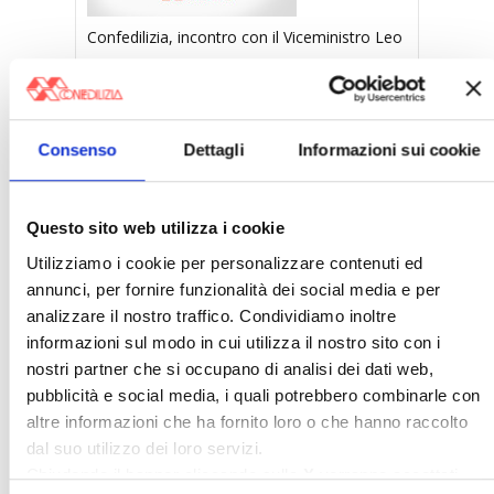
Confedilizia, incontro con il Viceministro Leo
〉 Notizie
Consenso
Dettagli
Informazioni sui cookie
APPROFONDIMENTI
Rassegna Stampa Confedilizia
Questo sito web utilizza i cookie
NEWSLETTER Confedilizia
Utilizziamo i cookie per personalizzare contenuti ed
Video/Audio
annunci, per fornire funzionalità dei social media e per
Appuntamenti
analizzare il nostro traffico. Condividiamo inoltre
informazioni sul modo in cui utilizza il nostro sito con i
〉 Confedilizia notizie
nostri partner che si occupano di analisi dei dati web,
pubblicità e social media, i quali potrebbero combinarle con
altre informazioni che ha fornito loro o che hanno raccolto
dal suo utilizzo dei loro servizi.
Chiudendo il banner cliccando sulla
X
verranno accettati