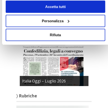
solo i cookie necessari.
Accetta tutti
Confedilizia notizie – Luglio 2026
Personalizza
〉 Italia Oggi – Pagina Confedilizia
Rifiuta
Italia Oggi – Luglio 2026
〉 Rubriche