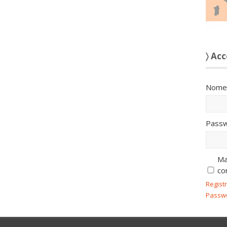
〉 Acc
Nome 
Passw
Ma
co
Regist
Passw