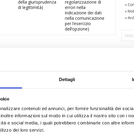
della giurisprudenza
regolarizzazione di
»
Con
di legittimità)
errori nella
»
Not
indicazione dei dati
»
Arc
nella comunicazione
per l’esercizio
dell’opzione)
〉 Are
Dettagli
ookie
nalizzare contenuti ed annunci, per fornire funzionalità dei socia
inoltre informazioni sul modo in cui utilizza il nostro sito con i 
icità e social media, i quali potrebbero combinarle con altre inform
lizzo dei loro servizi.