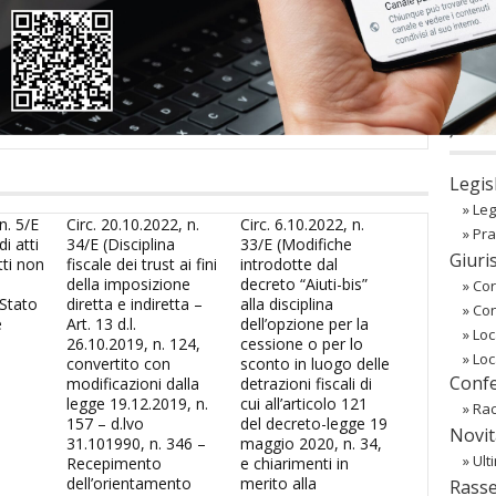
sword
oppure li hai
smarriti
richiedili alla tua
Associazione
co
Regist
Passw
〉 Ba
Legis
»
Leg
n. 5/E
Circ. 20.10.2022, n.
Circ. 6.10.2022, n.
»
Pra
i atti
34/E (Disciplina
33/E (Modifiche
Giuri
tti non
fiscale dei trust ai fini
introdotte dal
della imposizione
decreto “Aiuti-bis”
»
Cor
 Stato
diretta e indiretta –
alla disciplina
»
Co
e
Art. 13 d.l.
dell’opzione per la
»
Loc
26.10.2019, n. 124,
cessione o per lo
»
Loc
convertito con
sconto in luogo delle
Confe
modificazioni dalla
detrazioni fiscali di
legge 19.12.2019, n.
cui all’articolo 121
»
Rac
157 – d.lvo
del decreto-legge 19
Novit
31.101990, n. 346 –
maggio 2020, n. 34,
»
Ult
Recepimento
e chiarimenti in
dell’orientamento
merito alla
Rass