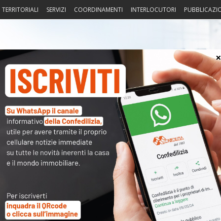
I TERRITORIALI
SERVIZI
COORDINAMENTI
INTERLOCUTORI
PUBBLICAZI
sprudenza
Fisco
Portierato
Intorno alla casa
Notiz
(detrazioni ICI prima casa altre
〉 Acc
)
Nome 
nuto completo è riservato ai
Passw
dati sono
a disposizione dei soci
ma per poterli consultare
modulo a destra della pagina
.
Ma