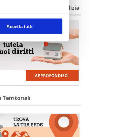
agioni per aderire a Confedilizia
Accetta tutti
i Territoriali