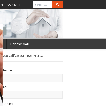
ONI
CONTATTI
ie
Banche dati
esso all’area riservata
utente:
ord:
ntienimi