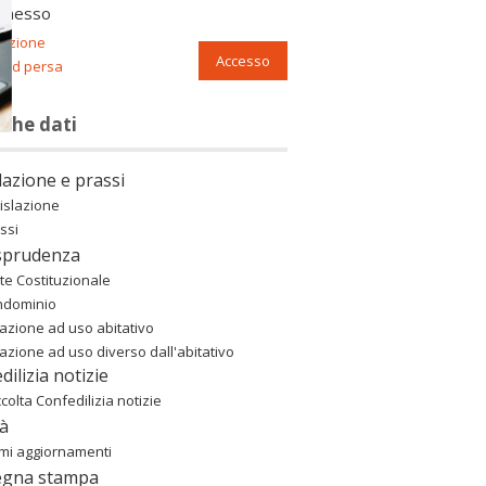
nnesso
razione
Accesso
ord persa
nche dati
lazione e prassi
islazione
ssi
sprudenza
te Costituzionale
ndominio
azione ad uso abitativo
azione ad uso diverso dall'abitativo
dilizia notizie
colta Confedilizia notizie
à
imi aggiornamenti
egna stampa