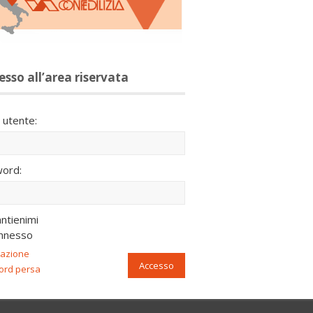
esso all’area riservata
utente:
ord:
ntienimi
nnesso
razione
Accesso
ord persa