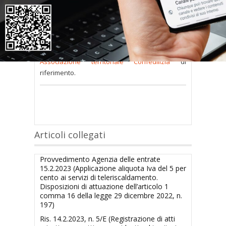
consultare occorre
inserire i dati di accesso
nel modulo a destra della pagina
.
Se
non possiedi nome utente e password
oppure li hai
smarriti
richiedili alla tua
Associazione territoriale Confedilizia
di
riferimento.
Articoli collegati
Provvedimento Agenzia delle entrate
15.2.2023 (Applicazione aliquota Iva del 5 per
cento ai servizi di teleriscaldamento.
Disposizioni di attuazione dell’articolo 1
comma 16 della legge 29 dicembre 2022, n.
197)
Ris. 14.2.2023, n. 5/E (Registrazione di atti