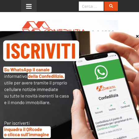
Menu
Ris. 11.12.2002, n. 383/E
(agevolazioni per piani di
recupero)
L’accesso al contenuto
completo è riservato ai
soli utenti abilitati.
Tutti i documenti presenti nelle Banche dati
sono
a disposizione dei soci
ma per poterli