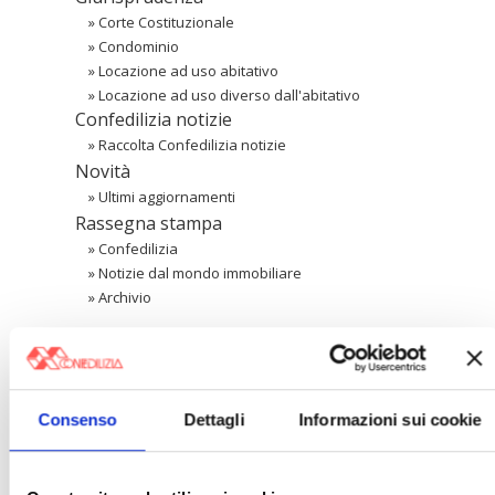
»
Corte Costituzionale
»
Condominio
»
Locazione ad uso abitativo
»
Locazione ad uso diverso dall'abitativo
Confedilizia notizie
»
Raccolta Confedilizia notizie
Novità
»
Ultimi aggiornamenti
Rassegna stampa
»
Confedilizia
»
Notizie dal mondo immobiliare
»
Archivio
Cerca
Consenso
Dettagli
Informazioni sui cookie
〉 Area riservata Associazioni