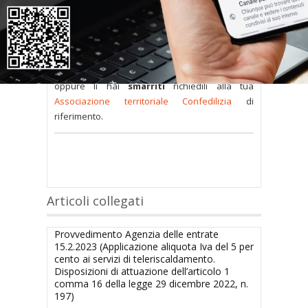
sono
a disposizione dei soci
ma per poterli
consultare occorre
inserire i dati di accesso
nel modulo a destra della pagina
.
Se
non possiedi nome utente e password
oppure li hai
smarriti
richiedili alla tua
Associazione territoriale Confedilizia
di
riferimento.
Articoli collegati
Provvedimento Agenzia delle entrate
15.2.2023 (Applicazione aliquota Iva del 5 per
cento ai servizi di teleriscaldamento.
Disposizioni di attuazione dell’articolo 1
comma 16 della legge 29 dicembre 2022, n.
197)