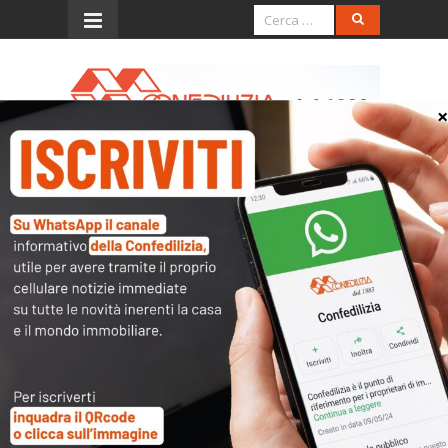
Menu
Ris. 13.1.2011, n. 7/E
(detrazione 36% per il box
con pagamento prima del
rogito)
L’accesso al contenuto
completo è riservato ai
soli utenti abilitati.
Tutti i documenti presenti nelle Banche dati