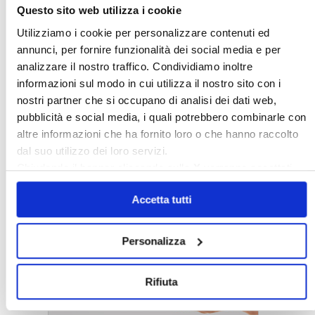
Questo sito web utilizza i cookie
Utilizziamo i cookie per personalizzare contenuti ed
annunci, per fornire funzionalità dei social media e per
analizzare il nostro traffico. Condividiamo inoltre
informazioni sul modo in cui utilizza il nostro sito con i
nostri partner che si occupano di analisi dei dati web,
pubblicità e social media, i quali potrebbero combinarle con
altre informazioni che ha fornito loro o che hanno raccolto
dal suo utilizzo dei loro servizi.
Chiudendo il banner cliccando sulla
X
verranno accettati
〉 5 ragioni per aderire a Confedilizia
solo i cookie necessari.
Accetta tutti
Personalizza
Rifiuta