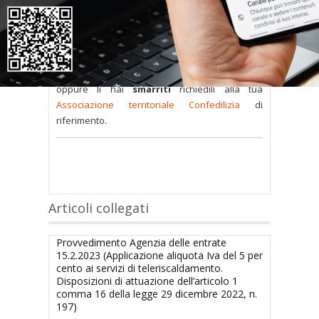
sono
a disposizione dei soci
ma per poterli
consultare occorre
inserire i dati di accesso
nel modulo a destra della pagina
.
Se
non possiedi nome utente e password
oppure li hai
smarriti
richiedili alla tua
Associazione territoriale Confedilizia
di
riferimento.
Articoli collegati
Provvedimento Agenzia delle entrate
15.2.2023 (Applicazione aliquota Iva del 5 per
cento ai servizi di teleriscaldamento.
Disposizioni di attuazione dell’articolo 1
comma 16 della legge 29 dicembre 2022, n.
197)