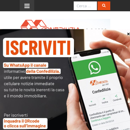
Menu
Ris. 14.1.2014, n. 8/E (Iva al
22% per la costruzione
delle Residenze turistico
alberghiere)
L’accesso al contenuto
completo è riservato ai
soli utenti abilitati.
Tutti i documenti presenti nelle Banche dati