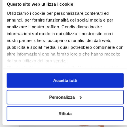
Questo sito web utilizza i cookie
Utilizziamo i cookie per personalizzare contenuti ed
annunci, per fornire funzionalità dei social media e per
analizzare il nostro traffico. Condividiamo inoltre
informazioni sul modo in cui utilizza il nostro sito con i
nostri partner che si occupano di analisi dei dati web,
pubblicità e social media, i quali potrebbero combinarle con
altre informazioni che ha fornito loro o che hanno raccolto
dal suo utilizzo dei loro servizi.
Chiudendo il banner cliccando sulla
X
verranno accettati
〉 5 ragioni per aderire a Confedilizia
solo i cookie necessari.
Accetta tutti
Personalizza
Rifiuta