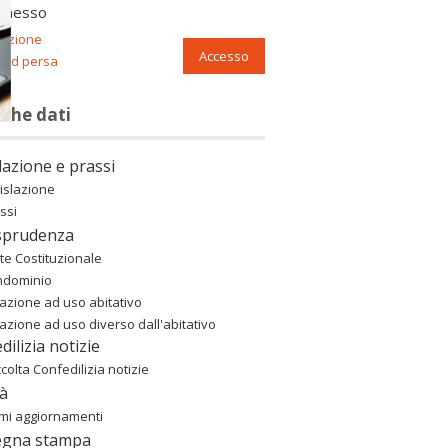
nnesso
razione
Accesso
ord persa
nche dati
lazione e prassi
islazione
ssi
sprudenza
te Costituzionale
ndominio
azione ad uso abitativo
azione ad uso diverso dall'abitativo
dilizia notizie
colta Confedilizia notizie
à
imi aggiornamenti
egna stampa