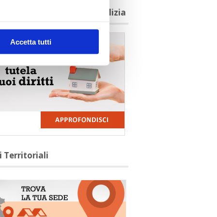
agioni per aderire a Confedilizia
Accetta tutti
i Territoriali