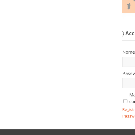
〉 Acc
Nome 
Passw
Ma
co
Regist
Passw