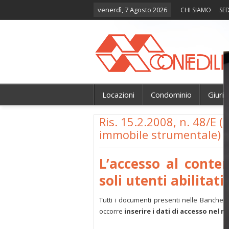
venerdì, 7 Agosto 2026
CHI SIAMO
SED
Locazioni
Condominio
Giuri
Ris. 15.2.2008, n. 48/E (
immobile strumentale)
L’accesso al conte
soli utenti abilitati.
Tutti i documenti presenti nelle Banche 
occorre
inserire i dati di accesso nel 