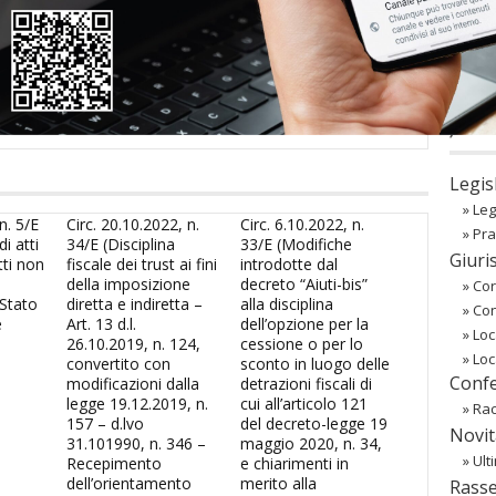
sword
oppure li hai
smarriti
richiedili alla tua
Associazione
co
Regist
Passw
〉 Ba
Legis
»
Leg
n. 5/E
Circ. 20.10.2022, n.
Circ. 6.10.2022, n.
»
Pra
i atti
34/E (Disciplina
33/E (Modifiche
Giuri
tti non
fiscale dei trust ai fini
introdotte dal
della imposizione
decreto “Aiuti-bis”
»
Cor
 Stato
diretta e indiretta –
alla disciplina
»
Co
e
Art. 13 d.l.
dell’opzione per la
»
Loc
26.10.2019, n. 124,
cessione o per lo
»
Loc
convertito con
sconto in luogo delle
Confe
modificazioni dalla
detrazioni fiscali di
legge 19.12.2019, n.
cui all’articolo 121
»
Rac
157 – d.lvo
del decreto-legge 19
Novit
31.101990, n. 346 –
maggio 2020, n. 34,
»
Ult
Recepimento
e chiarimenti in
dell’orientamento
merito alla
Rass