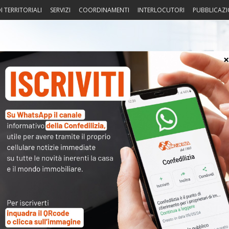
I TERRITORIALI
SERVIZI
COORDINAMENTI
INTERLOCUTORI
PUBBLICAZI
sprudenza
Fisco
Portierato
Intorno alla casa
Notiz
studi professionali e IVA su
〉 Acc
Nome 
nuto completo è riservato ai
Passw
dati sono
a disposizione dei soci
ma per poterli consultare
modulo a destra della pagina
.
Ma