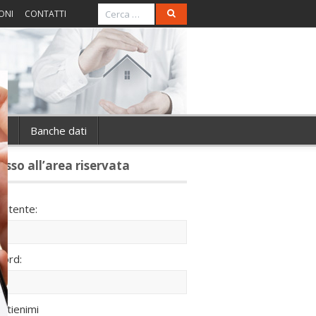
ONI
CONTATTI
ie
Banche dati
esso all’area riservata
utente:
ord:
ntienimi