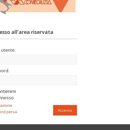
esso all’area riservata
utente:
ord:
ntienimi
nnesso
razione
Accesso
ord persa