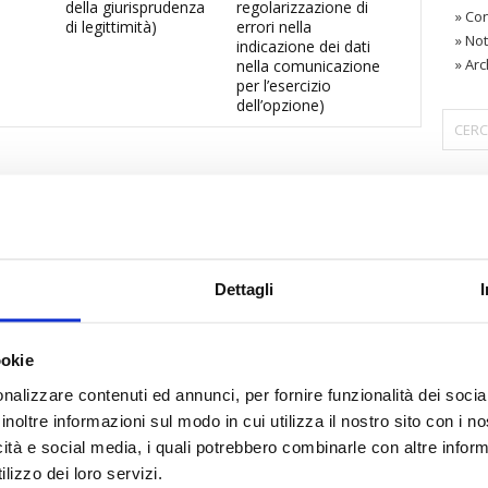
della giurisprudenza
regolarizzazione di
»
Con
di legittimità)
errori nella
»
Not
indicazione dei dati
»
Arc
nella comunicazione
per l’esercizio
dell’opzione)
〉 Are
Dettagli
ookie
nalizzare contenuti ed annunci, per fornire funzionalità dei socia
inoltre informazioni sul modo in cui utilizza il nostro sito con i 
icità e social media, i quali potrebbero combinarle con altre inform
lizzo dei loro servizi.