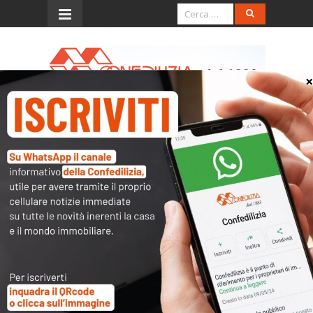
Menu
Ris. 1.6.2007, n. 121/E
(determinazione bene
imponibile per imposta di
registro: opzione criterio
catastale)
L’accesso al contenuto
completo è riservato ai
soli utenti abilitati.