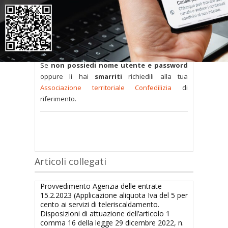
Tutti i documenti presenti nelle Banche dati
sono
a disposizione dei soci
ma per poterli
consultare occorre
inserire i dati di accesso
nel modulo a destra della pagina
.
Se
non possiedi nome utente e password
oppure li hai
smarriti
richiedili alla tua
Associazione territoriale Confedilizia
di
riferimento.
Articoli collegati
Provvedimento Agenzia delle entrate
15.2.2023 (Applicazione aliquota Iva del 5 per
cento ai servizi di teleriscaldamento.
Disposizioni di attuazione dell’articolo 1
comma 16 della legge 29 dicembre 2022, n.