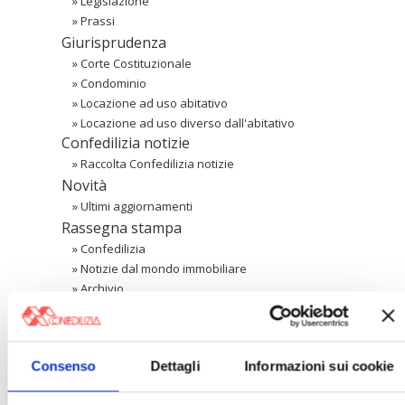
»
Legislazione
»
Prassi
Giurisprudenza
»
Corte Costituzionale
»
Condominio
»
Locazione ad uso abitativo
»
Locazione ad uso diverso dall'abitativo
Confedilizia notizie
»
Raccolta Confedilizia notizie
Novità
»
Ultimi aggiornamenti
Rassegna stampa
»
Confedilizia
»
Notizie dal mondo immobiliare
»
Archivio
Cerca
Consenso
Dettagli
Informazioni sui cookie
〉 Area riservata Associazioni