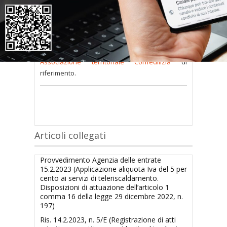
consultare occorre
inserire i dati di accesso
nel modulo a destra della pagina
.
Se
non possiedi nome utente e password
oppure li hai
smarriti
richiedili alla tua
Associazione territoriale Confedilizia
di
riferimento.
Articoli collegati
Provvedimento Agenzia delle entrate
15.2.2023 (Applicazione aliquota Iva del 5 per
cento ai servizi di teleriscaldamento.
Disposizioni di attuazione dell’articolo 1
comma 16 della legge 29 dicembre 2022, n.
197)
Ris. 14.2.2023, n. 5/E (Registrazione di atti