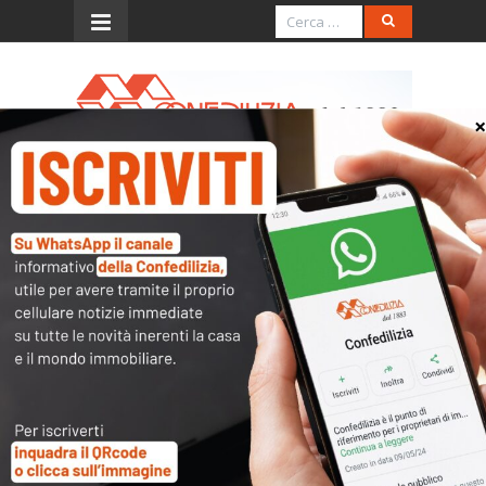
Menu
Ris. 16.7.2015, n. 65/E
(negoziazione assistita ed
esenzione imposte)
L’accesso al contenuto
completo è riservato ai
soli utenti abilitati.
Tutti i documenti presenti nelle Banche dati
sono
a disposizione dei soci
ma per poterli