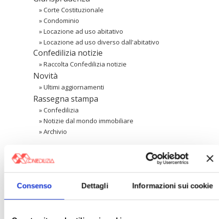
»
Corte Costituzionale
»
Condominio
»
Locazione ad uso abitativo
»
Locazione ad uso diverso dall'abitativo
Confedilizia notizie
»
Raccolta Confedilizia notizie
Novità
»
Ultimi aggiornamenti
Rassegna stampa
»
Confedilizia
»
Notizie dal mondo immobiliare
»
Archivio
Cerca
Consenso
Dettagli
Informazioni sui cookie
〉 Area riservata Associazioni