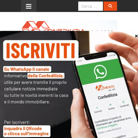
Menu
Ris. 21.5.2007, n. 105/E
(plusvalenza per cessione di
immobile)
L’accesso al contenuto
completo è riservato ai
soli utenti abilitati.
Tutti i documenti presenti nelle Banche dati
sono
a disposizione dei soci
ma per poterli