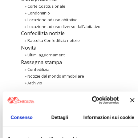
»
Corte Costituzionale
»
Condominio
»
Locazione ad uso abitativo
»
Locazione ad uso diverso dall'abitativo
Confedilizia notizie
»
Raccolta Confedilizia notizie
Novità
»
Ultimi aggiornamenti
Rassegna stampa
»
Confedilizia
»
Notizie dal mondo immobiliare
»
Archivio
Cerca
Consenso
Dettagli
Informazioni sui cookie
〉 Area riservata Associazioni