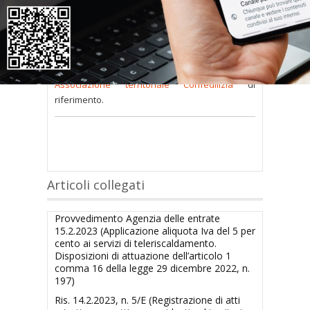
consultare occorre
inserire i dati di accesso
nel modulo a destra della pagina
.
Se
non possiedi nome utente e password
oppure li hai
smarriti
richiedili alla tua
Associazione territoriale Confedilizia
di
riferimento.
Articoli collegati
Provvedimento Agenzia delle entrate
15.2.2023 (Applicazione aliquota Iva del 5 per
cento ai servizi di teleriscaldamento.
Disposizioni di attuazione dell’articolo 1
comma 16 della legge 29 dicembre 2022, n.
197)
Ris. 14.2.2023, n. 5/E (Registrazione di atti