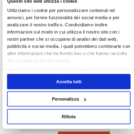
Questo sito web utilizza i cookie
Utilizziamo i cookie per personalizzare contenuti ed
annunci, per fornire funzionalità dei social media e per
analizzare il nostro traffico. Condividiamo inoltre
informazioni sul modo in cui utilizza il nostro sito con i
nostri partner che si occupano di analisi dei dati web,
pubblicità e social media, i quali potrebbero combinarle con
altre informazioni che ha fornito loro o che hanno raccolto
dal suo utilizzo dei loro servizi.
Chiudendo il banner cliccando sulla
X
verranno accettati
〉 5 ragioni per aderire a Confedilizia
solo i cookie necessari.
Accetta tutti
Personalizza
Rifiuta