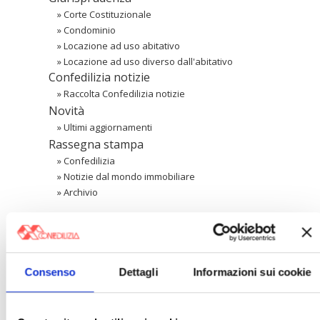
»
Corte Costituzionale
»
Condominio
»
Locazione ad uso abitativo
»
Locazione ad uso diverso dall'abitativo
Confedilizia notizie
»
Raccolta Confedilizia notizie
Novità
»
Ultimi aggiornamenti
Rassegna stampa
»
Confedilizia
»
Notizie dal mondo immobiliare
»
Archivio
Cerca
Consenso
Dettagli
Informazioni sui cookie
〉 Area riservata Associazioni