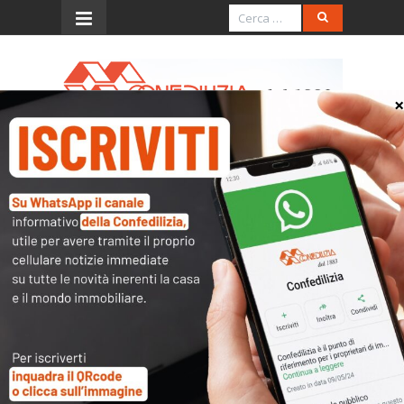
Menu
Ris. 23.4.2003, n. 93/E
(trattamento IVA per la
cessione di un immobile)
L’accesso al contenuto
completo è riservato ai
soli utenti abilitati.
Tutti i documenti presenti nelle Banche dati
sono
a disposizione dei soci
ma per poterli