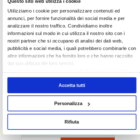
Questo sito web utilizza i cookie
Utilizziamo i cookie per personalizzare contenuti ed
annunci, per fornire funzionalità dei social media e per
analizzare il nostro traffico. Condividiamo inoltre
informazioni sul modo in cui utilizza il nostro sito con i
nostri partner che si occupano di analisi dei dati web,
pubblicità e social media, i quali potrebbero combinarle con
altre informazioni che ha fornito loro o che hanno raccolto
dal suo utilizzo dei loro servizi.
Chiudendo il banner cliccando sulla
X
verranno accettati
〉 5 ragioni per aderire a Confedilizia
solo i cookie necessari.
Accetta tutti
Personalizza
Rifiuta