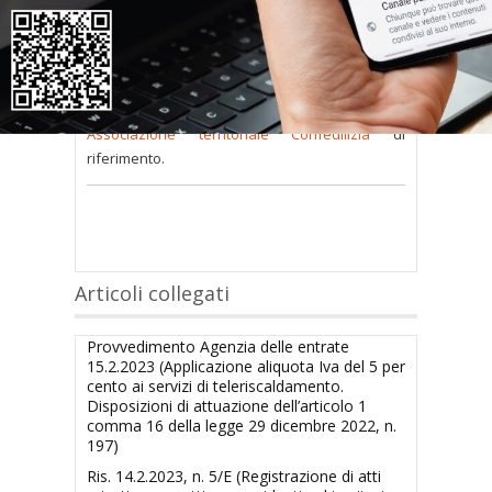
consultare occorre
inserire i dati di accesso
nel modulo a destra della pagina
.
Se
non possiedi nome utente e password
oppure li hai
smarriti
richiedili alla tua
Associazione territoriale Confedilizia
di
riferimento.
Articoli collegati
Provvedimento Agenzia delle entrate
15.2.2023 (Applicazione aliquota Iva del 5 per
cento ai servizi di teleriscaldamento.
Disposizioni di attuazione dell’articolo 1
comma 16 della legge 29 dicembre 2022, n.
197)
Ris. 14.2.2023, n. 5/E (Registrazione di atti