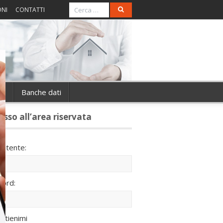
ONI
CONTATTI
ie
Banche dati
esso all’area riservata
utente:
ord:
ntienimi