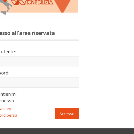
esso all’area riservata
utente:
ord:
ntienimi
nnesso
razione
Accesso
ord persa