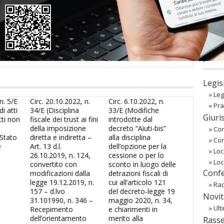
sword
oppure li hai
smarriti
richiedili alla tua
Associazione
co
Regist
Passw
〉 Ba
Legis
»
Leg
n. 5/E
Circ. 20.10.2022, n.
Circ. 6.10.2022, n.
»
Pra
i atti
34/E (Disciplina
33/E (Modifiche
Giuri
tti non
fiscale dei trust ai fini
introdotte dal
della imposizione
decreto “Aiuti-bis”
»
Cor
 Stato
diretta e indiretta –
alla disciplina
»
Co
e
Art. 13 d.l.
dell’opzione per la
»
Loc
26.10.2019, n. 124,
cessione o per lo
»
Loc
convertito con
sconto in luogo delle
Confe
modificazioni dalla
detrazioni fiscali di
legge 19.12.2019, n.
cui all’articolo 121
»
Rac
157 – d.lvo
del decreto-legge 19
Novit
31.101990, n. 346 –
maggio 2020, n. 34,
»
Ult
Recepimento
e chiarimenti in
dell’orientamento
merito alla
Rass