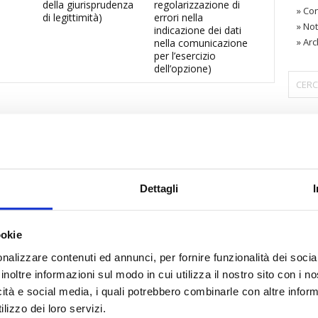
della giurisprudenza
regolarizzazione di
»
Con
di legittimità)
errori nella
»
Not
indicazione dei dati
»
Arc
nella comunicazione
per l’esercizio
dell’opzione)
〉 Are
Dettagli
ookie
nalizzare contenuti ed annunci, per fornire funzionalità dei socia
inoltre informazioni sul modo in cui utilizza il nostro sito con i 
icità e social media, i quali potrebbero combinarle con altre inform
lizzo dei loro servizi.