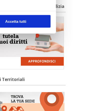
agioni per aderire a Confedilizia
Accetta tutti
i Territoriali