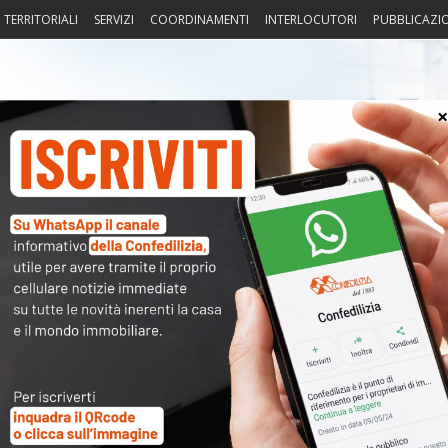
I TERRITORIALI
SERVIZI
COORDINAMENTI
INTERLOCUTORI
PUBBLICAZI
sprudenza
Fisco
Portierato
Intorno alla casa
Notiz
disciplina fiscale applicabile al
〉 Acc
Nome 
nuto completo è riservato ai
Passw
dati sono
a disposizione dei soci
ma per poterli consultare
modulo a destra della pagina
.
Ma