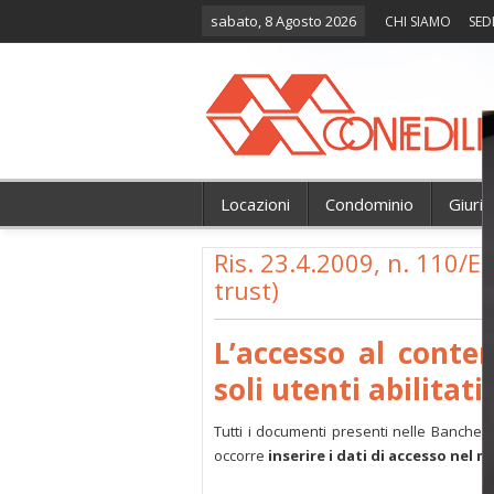
sabato, 8 Agosto 2026
CHI SIAMO
SED
Locazioni
Condominio
Giuri
Ris. 23.4.2009, n. 110/E (
trust)
L’accesso al conte
soli utenti abilitati.
Tutti i documenti presenti nelle Banche 
occorre
inserire i dati di accesso nel 