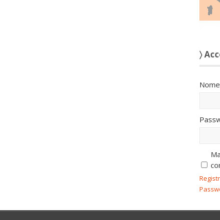
〉 Acc
Nome 
Passw
Ma
co
Regist
Passw