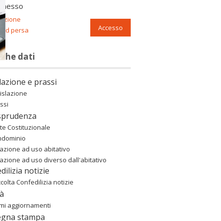
nnesso
razione
Accesso
ord persa
nche dati
lazione e prassi
islazione
ssi
sprudenza
te Costituzionale
ndominio
azione ad uso abitativo
azione ad uso diverso dall'abitativo
dilizia notizie
colta Confedilizia notizie
à
imi aggiornamenti
egna stampa