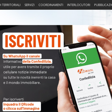
I TERRITORIALI
SERVIZI
COORDINAMENTI
INTERLOCUTORI
PUBBLICAZI
sprudenza
Fisco
Portierato
Intorno alla casa
Notiz
trasferimento del diritto alla
〉 Acc
Nome 
nuto completo è riservato ai
Passw
dati sono
a disposizione dei soci
ma per poterli consultare
modulo a destra della pagina
.
Ma