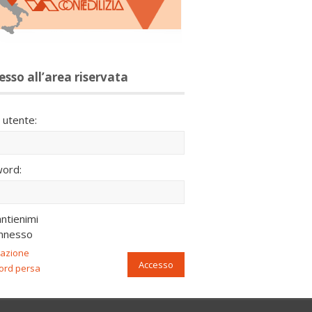
esso all’area riservata
utente:
ord:
ntienimi
nnesso
razione
Accesso
ord persa