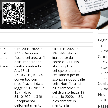
sword
oppure li hai
smarriti
richiedili alla tua
Associazione
co
Regist
Passw
〉 Ba
Legis
»
Leg
n. 5/E
Circ. 20.10.2022, n.
Circ. 6.10.2022, n.
»
Pra
i atti
34/E (Disciplina
33/E (Modifiche
Giuri
tti non
fiscale dei trust ai fini
introdotte dal
della imposizione
decreto “Aiuti-bis”
»
Cor
 Stato
diretta e indiretta –
alla disciplina
»
Co
e
Art. 13 d.l.
dell’opzione per la
»
Loc
26.10.2019, n. 124,
cessione o per lo
»
Loc
convertito con
sconto in luogo delle
Confe
modificazioni dalla
detrazioni fiscali di
legge 19.12.2019, n.
cui all’articolo 121
»
Rac
157 – d.lvo
del decreto-legge 19
Novit
31.101990, n. 346 –
maggio 2020, n. 34,
»
Ult
Recepimento
e chiarimenti in
dell’orientamento
merito alla
Rass