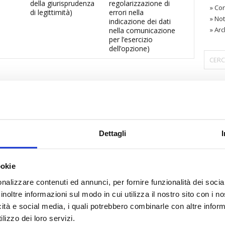
della giurisprudenza
regolarizzazione di
»
Con
di legittimità)
errori nella
»
Not
indicazione dei dati
»
Arc
nella comunicazione
per l’esercizio
dell’opzione)
〉 Are
Dettagli
ookie
nalizzare contenuti ed annunci, per fornire funzionalità dei socia
inoltre informazioni sul modo in cui utilizza il nostro sito con i 
icità e social media, i quali potrebbero combinarle con altre inform
lizzo dei loro servizi.