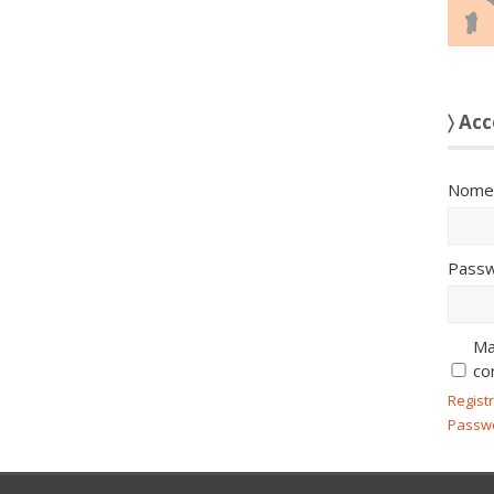
〉 Acc
Nome 
Passw
Ma
co
Regist
Passw