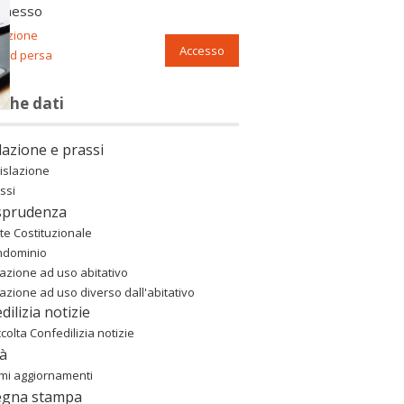
nnesso
razione
Accesso
ord persa
nche dati
lazione e prassi
islazione
ssi
sprudenza
te Costituzionale
ndominio
azione ad uso abitativo
azione ad uso diverso dall'abitativo
dilizia notizie
colta Confedilizia notizie
à
imi aggiornamenti
egna stampa