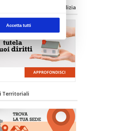
agioni per aderire a Confedilizia
Accetta tutti
i Territoriali