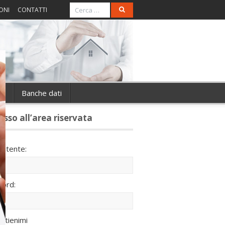
ONI
CONTATTI
ie
Banche dati
esso all’area riservata
utente:
ord:
ntienimi