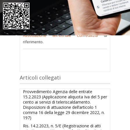
consultare occorre
inserire i dati di accesso
nel modulo a destra della pagina
.
Se
non possiedi nome utente e password
oppure li hai
smarriti
richiedili alla tua
Associazione territoriale Confedilizia
di
riferimento.
Articoli collegati
Provvedimento Agenzia delle entrate
15.2.2023 (Applicazione aliquota Iva del 5 per
cento ai servizi di teleriscaldamento.
Disposizioni di attuazione dell’articolo 1
comma 16 della legge 29 dicembre 2022, n.
197)
Ris. 14.2.2023, n. 5/E (Registrazione di atti