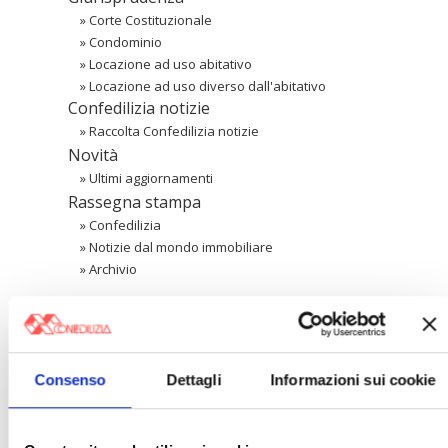
»
Corte Costituzionale
»
Condominio
»
Locazione ad uso abitativo
»
Locazione ad uso diverso dall'abitativo
Confedilizia notizie
»
Raccolta Confedilizia notizie
Novità
»
Ultimi aggiornamenti
Rassegna stampa
»
Confedilizia
»
Notizie dal mondo immobiliare
»
Archivio
Cerca
Consenso
Dettagli
Informazioni sui cookie
〉 Area riservata Associazioni