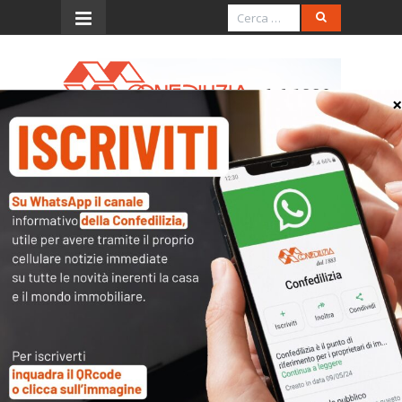
Menu
Ris. 28.11.2007, 347/E
(esclusione inversione
contabile per appaltatore)
L’accesso al contenuto
completo è riservato ai
soli utenti abilitati.
Tutti i documenti presenti nelle Banche dati
sono
a disposizione dei soci
ma per poterli