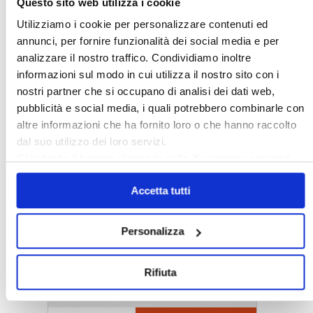
Questo sito web utilizza i cookie
Utilizziamo i cookie per personalizzare contenuti ed
annunci, per fornire funzionalità dei social media e per
analizzare il nostro traffico. Condividiamo inoltre
informazioni sul modo in cui utilizza il nostro sito con i
nostri partner che si occupano di analisi dei dati web,
pubblicità e social media, i quali potrebbero combinarle con
altre informazioni che ha fornito loro o che hanno raccolto
dal suo utilizzo dei loro servizi.
Chiudendo il banner cliccando sulla
X
verranno accettati
〉 5 ragioni per aderire a Confedilizia
solo i cookie necessari.
Accetta tutti
Personalizza
Rifiuta