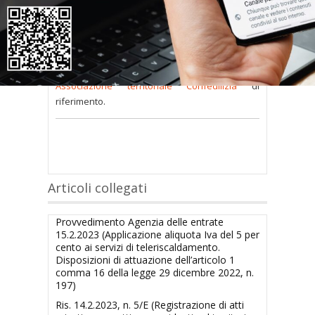
consultare occorre
inserire i dati di accesso
nel modulo a destra della pagina
.
Se
non possiedi nome utente e password
oppure li hai
smarriti
richiedili alla tua
Associazione territoriale Confedilizia
di
riferimento.
Articoli collegati
Provvedimento Agenzia delle entrate
15.2.2023 (Applicazione aliquota Iva del 5 per
cento ai servizi di teleriscaldamento.
Disposizioni di attuazione dell’articolo 1
comma 16 della legge 29 dicembre 2022, n.
197)
Ris. 14.2.2023, n. 5/E (Registrazione di atti