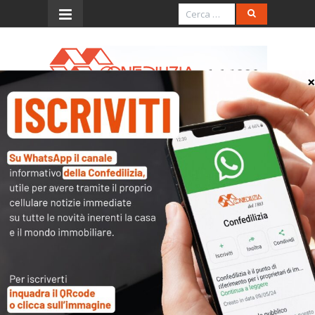
Menu
Ris. 5.10.2010, n. 94/E (iva
10% per acquisto seconda
pertinenza)
L’accesso al contenuto
completo è riservato ai
soli utenti abilitati.
Tutti i documenti presenti nelle Banche dati
sono
a disposizione dei soci
ma per poterli