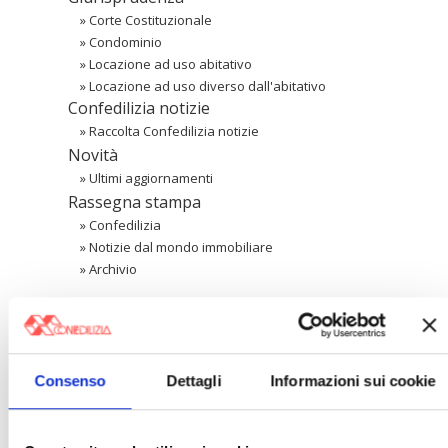
»
Corte Costituzionale
»
Condominio
»
Locazione ad uso abitativo
»
Locazione ad uso diverso dall'abitativo
Confedilizia notizie
»
Raccolta Confedilizia notizie
Novità
»
Ultimi aggiornamenti
Rassegna stampa
»
Confedilizia
»
Notizie dal mondo immobiliare
»
Archivio
Cerca
Consenso
Dettagli
Informazioni sui cookie
〉 Area riservata Associazioni