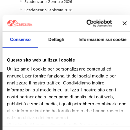
Scadenzario Gennaio 2026
Scadenzario Febbraio 2026
Scadenzario Marzo 2026
Scadenzario Aprile 2026
Scadenzario Maggio 2026
Consenso
Dettagli
Informazioni sui cookie
Scadenzario Giugno 2026
Scadenzario Luglio 2026
Questo sito web utilizza i cookie
Scadenzario Agosto 2026
Utilizziamo i cookie per personalizzare contenuti ed
annunci, per fornire funzionalità dei social media e per
analizzare il nostro traffico. Condividiamo inoltre
Utilità
informazioni sul modo in cui utilizza il nostro sito con i
nostri partner che si occupano di analisi dei dati web,
pubblicità e social media, i quali potrebbero combinarle con
Contatti e RPD
altre informazioni che ha fornito loro o che hanno raccolto
dal suo utilizzo dei loro servizi.
Disclaimer
Chiudendo il banner cliccando sulla
X
verranno accettati