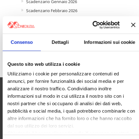
Scadenzario Gennaio 2026
Scadenzario Febbraio 2026
Scadenzario Marzo 2026
Scadenzario Aprile 2026
Scadenzario Maggio 2026
Consenso
Dettagli
Informazioni sui cookie
Scadenzario Giugno 2026
Scadenzario Luglio 2026
Questo sito web utilizza i cookie
Scadenzario Agosto 2026
Utilizziamo i cookie per personalizzare contenuti ed
annunci, per fornire funzionalità dei social media e per
analizzare il nostro traffico. Condividiamo inoltre
Utilità
informazioni sul modo in cui utilizza il nostro sito con i
nostri partner che si occupano di analisi dei dati web,
pubblicità e social media, i quali potrebbero combinarle con
Contatti e RPD
altre informazioni che ha fornito loro o che hanno raccolto
dal suo utilizzo dei loro servizi.
Disclaimer
Chiudendo il banner cliccando sulla
X
verranno accettati