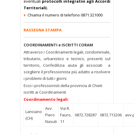
eventuali
protocolli integrativi agli Accordi
Territoriali
).
♦
Chiama il numero di telefono 0871.321000
RASSEGNA STAMPA
COORDINAMENTI e ISCRITTI CORAM
Attraverso i Coordinamenti legali, condominiale,
tributario, urbanistico e tecnico, presenti sul
territorio, Confedilizia aiuta gli associati a
scegliere il professionista più adatto a risolvere
i problemi di tutti i giorni.
Ecco i professionisti della provincia di Chieti
iscritti ai Coordinamenti
Coordinamento legali:
Avv.
Via R.
Lanciano
Piero
Fauro,
0872.728287
0872.713206
avv.p
(CH)
Nasuti
11