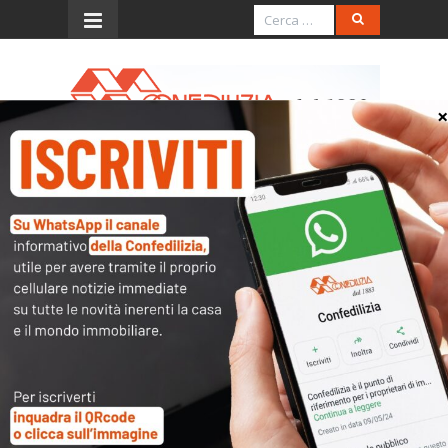
Menu
Confedilizia Chieti
Il punto di riferimento per tutte le questioni che
riguardano la
casa
e gli
immobili
in genere:
condominio
,
affitti
,
compravendite
,
tasse
,
catasto
…