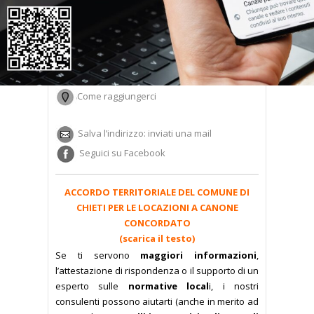
Chieti – Corso Marrucino, 182 – tel. 0871.321000
Daniela Sebastiani
Come raggiungerci
Salva l’indirizzo: inviati una mail
Seguici su Facebook
ACCORDO TERRITORIALE DEL COMUNE DI
CHIETI PER LE LOCAZIONI A CANONE
CONCORDATO
(scarica il testo)
Se ti servono
maggiori informazioni
,
l’attestazione di rispondenza o il supporto di un
esperto sulle
normative local
i, i nostri
consulenti possono aiutarti
(anche in merito ad