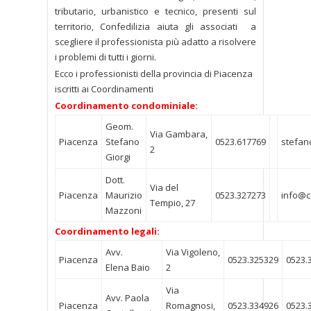
tributario, urbanistico e tecnico, presenti sul
territorio, Confedilizia aiuta gli associati a
scegliere il professionista più adatto a risolvere
i problemi di tutti i giorni.
Ecco i professionisti della provincia di Piacenza
iscritti ai Coordinamenti
Coordinamento condominiale:
Geom.
Via Gambara,
Piacenza
Stefano
0523.617769
stefan
2
Giorgi
Dott.
Via del
Piacenza
Maurizio
0523.327273
info@co
Tempio, 27
Mazzoni
Coordinamento legali:
Avv.
Via Vigoleno,
Piacenza
0523.325329
0523.
Elena Baio
2
Via
Avv. Paola
Piacenza
Romagnosi,
0523.334926
0523.