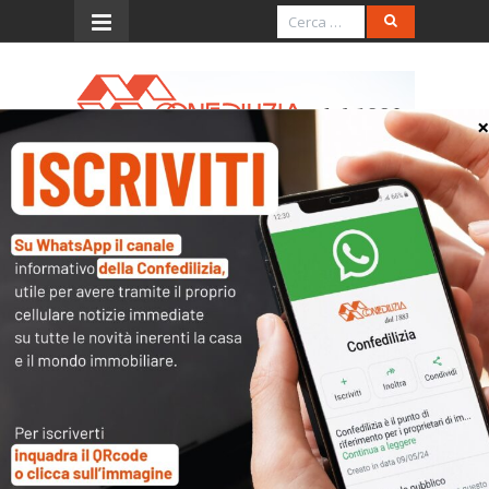
Menu
Confedilizia Piacenza
Il punto di riferimento per tutte le questioni che
riguardano la
casa
e gli
immobili
in genere:
condominio
,
affitti
,
compravendite
,
tasse
,
catasto
…