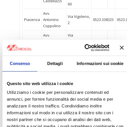
Castellazzi
60
Avv.
Via Vigoleno,
Piacenza
Antonino
0523.338325
0523.
2
Coppolino
Avv.
Via
Piacenza
Giacinto
Scalabrini,
0523.338154
Marchesi
35/F
Dott.
Via del
Piacenza
Maurizio
0523.327273
Consenso
Dettagli
Informazioni sui cookie
Tempio, 27
Mazzoni
Via
Avv. Giorgio
Questo sito web utilizza i cookie
Piacenza
Sopramuro,
0523.334610
0523.
Parmeggiani
29
Utilizziamo i cookie per personalizzare contenuti ed
annunci, per fornire funzionalità dei social media e per
Via
Avv. Flavio
analizzare il nostro traffico. Condividiamo inoltre
Piacenza
Confalonieri,
0523.331435
0523.
Saltarelli
informazioni sul modo in cui utilizza il nostro sito con i
3
nostri partner che si occupano di analisi dei dati web,
Avv. Ascanio
Via Vigoleno,
pubblicità e social media, i quali potrebbero combinarle con