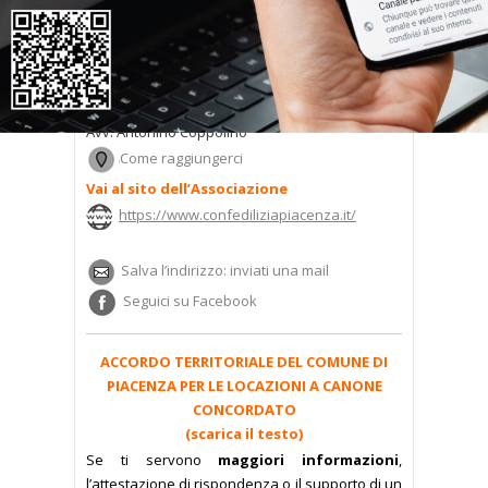
Piacenza – Via del Tempio, 29 (Piazza della
Prefettura) – tel. 0523.327273
Avv. Antonino Coppolino
Come raggiungerci
Vai al sito dell’Associazione
https://www.confediliziapiacenza.it/
Salva l’indirizzo: inviati una mail
Seguici su Facebook
ACCORDO TERRITORIALE DEL COMUNE DI
PIACENZA PER LE LOCAZIONI A CANONE
CONCORDATO
(scarica il testo)
Se ti servono
maggiori informazioni
,
l’attestazione di rispondenza o il supporto di un