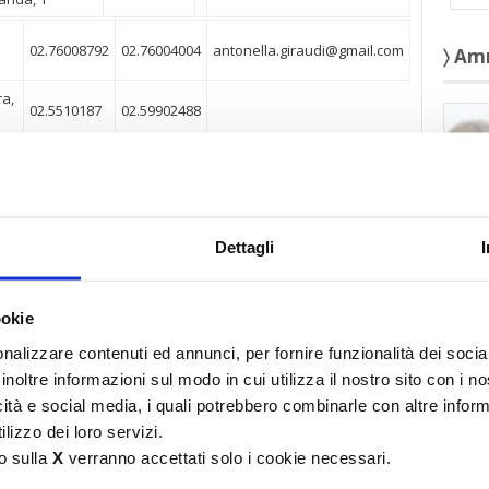
02.76008792
02.76004004
antonella.giraudi@gmail.com
〉 Am
ra,
02.5510187
02.59902488
i, 4
02.89403602
02.8393798
cesare.rosselli@tiscali.it
712
02.8051796
lucastendardi@studiolegalestendardi.it
Dettagli
712
02.8051796
raffaellostendardi@studiolegalestendardi.it
ookie
nalizzare contenuti ed annunci, per fornire funzionalità dei socia
inoltre informazioni sul modo in cui utilizza il nostro sito con i 
Bernardo, 18
02.3450175
02.3452101
info@studiocanesi.it
icità e social media, i quali potrebbero combinarle con altre inform
〉 aff
lizzo dei loro servizi.
o sulla
X
verranno accettati solo i cookie necessari.
azza Vecchia
02.92271777
francescolenzerini@yahoo.it
landa, 1