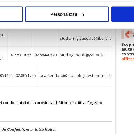
igli,
02.88559219
02.8900711
g.currao@assoedilizia.mi.it
Personalizza
ia,
studio_ing.pascale@libero.it
Scopri
aiuta 
contra
02.58313056
02.58440570
studiogabardi@yahoo.it
, 1
affitt
8051404
02.8051796
lucastendardi@studiolegalestendardi.it
 condominiali della provincia di Milano iscritti al Registro
i da Confedilizia in tutta Italia.