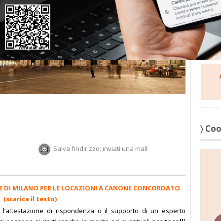
〉 Sed
〉 Co
Salva l’indirizzo: inviati una mail
 DI MILANO PER LE LOCAZIONI A CANONE CONCORDATO
(scarica il testo)
, l’attestazione di rispondenza o il supporto di un esperto