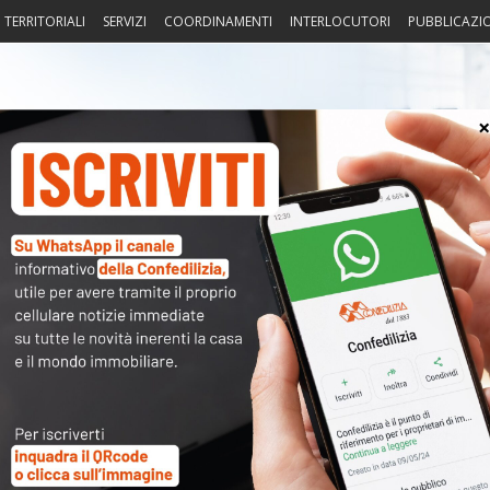
I TERRITORIALI
SERVIZI
COORDINAMENTI
INTERLOCUTORI
PUBBLICAZI
sprudenza
Fisco
Portierato
Intorno alla casa
Notiz
〉 Tro
ni che riguardano la
casa
e gli
immobili
in genere:
asse
,
catasto
…