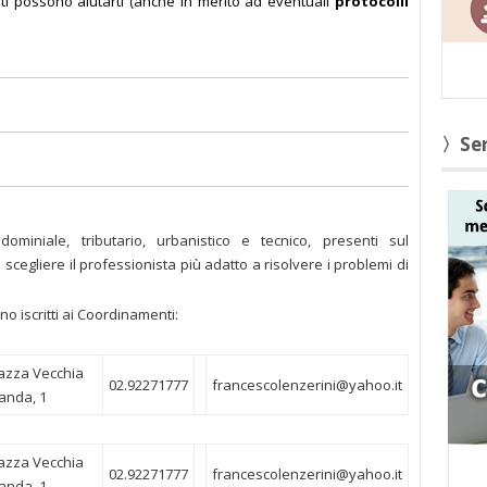
nti possono aiutarti
(anche in merito ad eventuali
protocolli
〉Ser
dominiale, tributario, urbanistico e tecnico, presenti sul
 a scegliere il professionista più adatto a risolvere i problemi di
ano iscritti ai Coordinamenti:
azza Vecchia
02.92271777
francescolenzerini@yahoo.it
landa, 1
azza Vecchia
02.92271777
francescolenzerini@yahoo.it
landa, 1