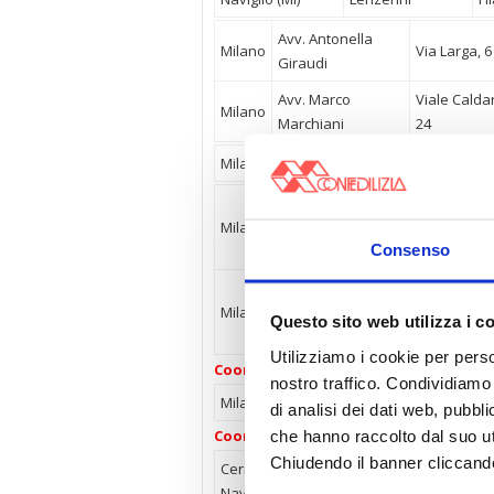
Avv. Antonella
Milano
Via Larga, 6
Giraudi
Avv. Marco
Viale Calda
Milano
Marchiani
24
Milano
Avv. Cesare Rosselli
Via Banf
Via
Avv. Luca
Milano
Baracchini,
02.8051
Stendardi
Consenso
1
Avv.
Via
Milano
Raffaello
Baracchini,
02.8051
Questo sito web utilizza i c
Stendardi
1
Utilizziamo i cookie per perso
Coordinamento tecnico:
nostro traffico. Condividiamo 
Milano
P.i. Mauro Canesi
Via Gran S. 
di analisi dei dati web, pubbl
che hanno raccolto dal suo uti
Coordinamento tributario:
Chiudendo il banner cliccand
Cernusco sul
Avv. Francesco
Pi
Naviglio (MI)
Lenzerini
Fi