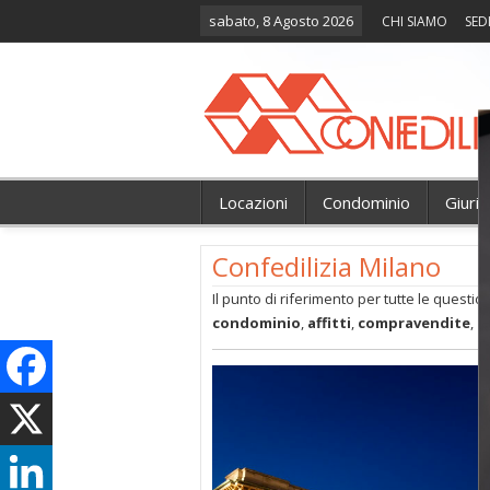
sabato, 8 Agosto 2026
CHI SIAMO
SED
Locazioni
Condominio
Giuri
Confedilizia Milano
Il punto di riferimento per tutte le questio
condominio
,
affitti
,
compravendite
,
t