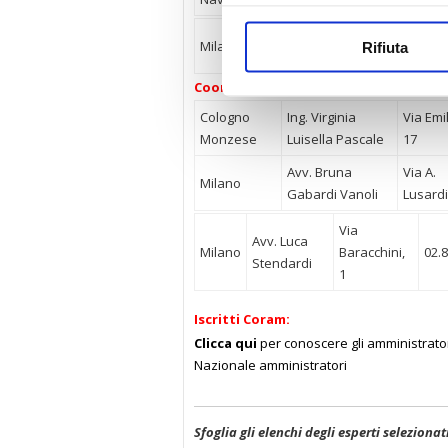
Dott. Giuseppe
Via Merav
Milano
Rifiuta
Currao
3
Coordinamento urbanistico:
Cologno
Ing. Virginia
Via Emil
Monzese
Luisella Pascale
17
Avv. Bruna
Via A.
Milano
Gabardi Vanoli
Lusardi
Via
Avv. Luca
Milano
Baracchini,
02.
Stendardi
1
Iscritti Coram:
Clicca qui
per conoscere gli amministratori
Nazionale amministratori
Sfoglia gli elenchi degli esperti selezionat