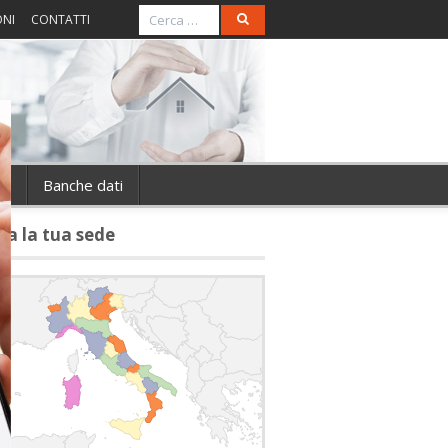
ONI
CONTATTI
ie
Banche dati
va la tua sede