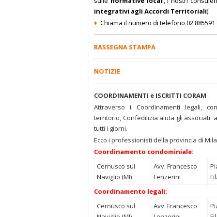
sulle
normative local
i, i nostri consule
integrativi agli Accordi Territoriali
).
♦
Chiama il numero di telefono 02.885591
RASSEGNA STAMPA
NOTIZIE
COORDINAMENTI e ISCRITTI CORAM
Attraverso i Coordinamenti legali, con
territorio, Confedilizia aiuta gli associati
tutti i giorni.
Ecco i professionisti della provincia di Mil
Coordinamento condominiale:
Cernusco sul
Avv. Francesco
Pi
Naviglio (MI)
Lenzerini
Fi
Coordinamento legali:
Cernusco sul
Avv. Francesco
Pi
Naviglio (MI)
Lenzerini
Fi