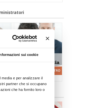
ministratori
Informazioni sui cookie
l media e per analizzare il
nostri partner che si occupano
azioni che ha fornito loro o
ittocasa.info