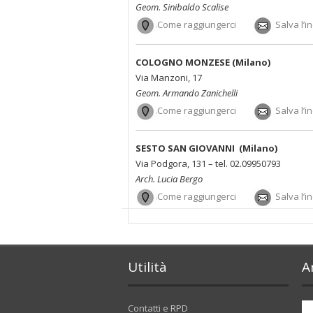
Geom. Sinibaldo Scalise
Come raggiungerci
Salva l’i
COLOGNO MONZESE (Milano)
Via Manzoni, 17
Geom. Armando Zanichelli
Come raggiungerci
Salva l’i
SESTO SAN GIOVANNI (Milano)
Via Podgora, 131 – tel. 02.09950793
Arch. Lucia Bergo
Come raggiungerci
Salva l’i
Utilità
A
Contatti e RPD