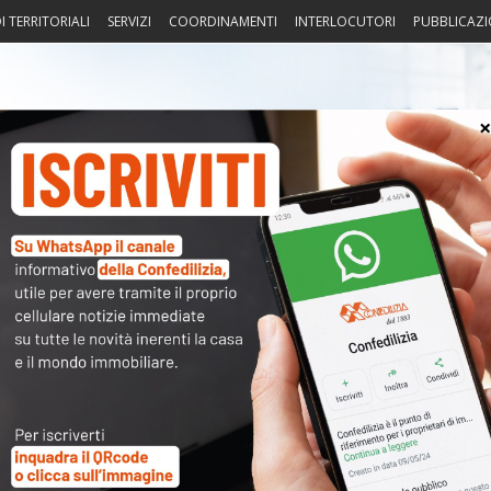
I TERRITORIALI
SERVIZI
COORDINAMENTI
INTERLOCUTORI
PUBBLICAZI
sprudenza
Fisco
Portierato
Intorno alla casa
Notiz
〉 Tro
rianza
ni che riguardano la
casa
e gli
immobili
in genere:
asse
,
catasto
…