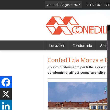
venerdì, 7 Agosto 2026
CHI SIAMO
SED
Locazioni
Condominio
Giuri
Confedilizia Monza e B
Il punto di riferimento per tutte le questio
condominio
,
affitti
,
compravendite
,
t