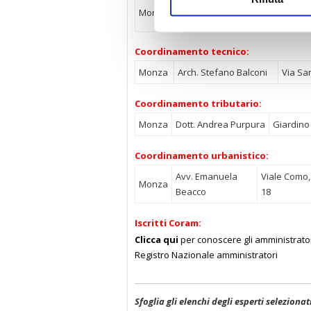
P.zza Ar
Monza
Avv. Alfonso Nociti
Diaz, 2
Coordinamento tecnico:
Monza
Arch. Stefano Balconi
Via Sa
Coordinamento tributario:
Monza
Dott. Andrea Purpura
Giardino 
Coordinamento urbanistico:
Avv. Emanuela
Viale Como,
Monza
Beacco
18
Iscritti Coram:
Clicca qui
per conoscere gli amministratori
Registro Nazionale amministratori
Sfoglia gli elenchi degli esperti selezionat