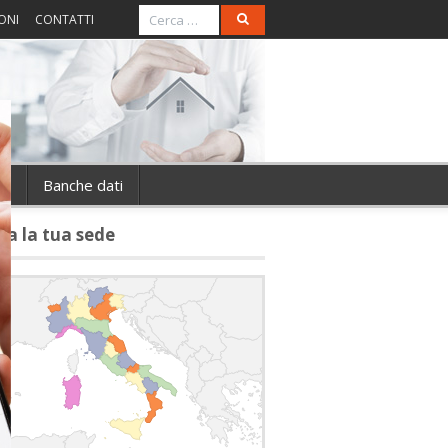
ONI
CONTATTI
ie
Banche dati
va la tua sede