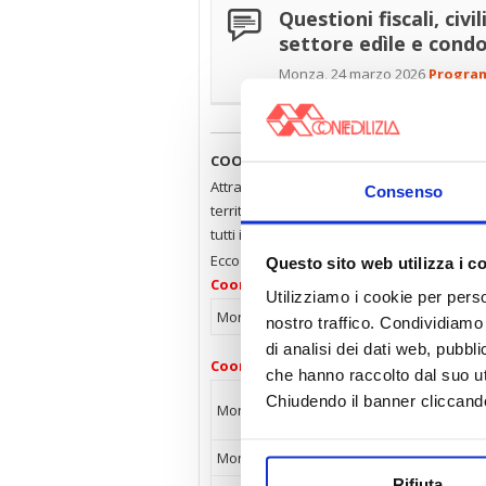
Questioni fiscali, civi
settore edìle e cond
Monza, 24 marzo 2026
Progra
COORDINAMENTI e ISCRITTI CORAM
Attraverso i Coordinamenti legali, con
Consenso
territorio, Confedilizia aiuta gli associati
tutti i giorni.
Ecco i professionisti della provincia di Mo
Questo sito web utilizza i c
Coordinamento condominiale:
Utilizziamo i cookie per perso
Monza
Avv. Antonietta Fenisia Gallo
C
nostro traffico. Condividiamo 
di analisi dei dati web, pubbl
Coordinamento legali:
che hanno raccolto dal suo uti
Avv. Antonietta
Corso Mil
Chiudendo il banner cliccand
Monza
Fenisia Gallo
30
Monza
Avv. Michela Magni
Via Zucchi
Rifiuta