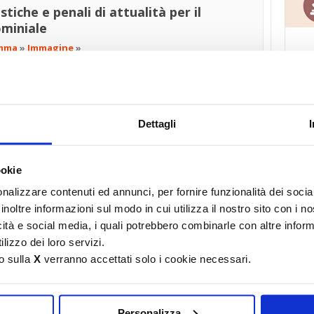
listiche e penali di attualità per il
ominiale
mma
»
Immagine
»
〉Ser
dominiale, tributario, urbanistico e tecnico, presenti sul
Dettagli
 a scegliere il professionista più adatto a risolvere i problemi di
nza e Brianza iscritti ai Coordinamenti:
ookie
nalizzare contenuti ed annunci, per fornire funzionalità dei socia
orso Milano, 30
039.380271
antenisia.gallo@gallolex.eu
inoltre informazioni sul modo in cui utilizza il nostro sito con i 
icità e social media, i quali potrebbero combinarle con altre inform
lizzo dei loro servizi.
ano,
o sulla
X
verranno accettati solo i cookie necessari.
039.380271
antenisia.gallo@gallolex.eu
, 40
039.361522
mel.magni@gmail.com
Personalizza