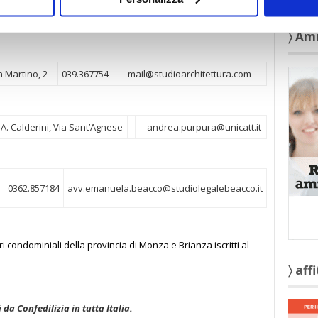
mando
039.367173
039.320914
info@legalmnz.com
〉 Am
n Martino, 2
039.367754
mail@studioarchitettura.com
A. Calderini, Via Sant’Agnese
andrea.purpura@unicatt.it
0362.857184
avv.emanuela.beacco@studiolegalebeacco.it
 condominiali della provincia di Monza e Brianza iscritti al
〉 aff
i da Confedilizia in tutta Italia.