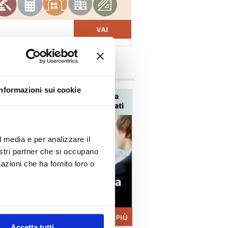
vizi Confedilizia
Informazioni sui cookie
l media e per analizzare il
nostri partner che si occupano
azioni che ha fornito loro o
Accetta tutti