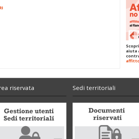
RI
Scopri
aiuta 
contra
affitt
rea riservata
Sedi territoriali