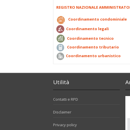
REGISTRO NAZIONALE AMMINISTRATO
Coordinamento condominiale
Coordinamento legali
Coordinamento tecnico
Coordinamento tributario
Coordinamento urbanistico
Utilità
A
Contatti e RPD
Disclaimer
Privacy policy