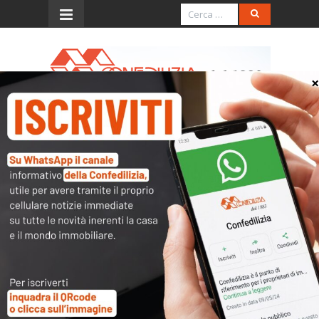
Menu
Confedilizia Saronno
Il punto di riferimento per tutte le questioni che
riguardano la
casa
e gli
immobili
in genere:
condominio
,
affitti
,
compravendite
,
tasse
,
catasto
…