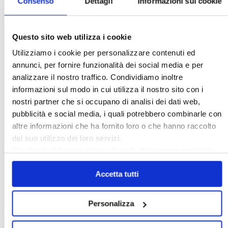
Consenso
Dettagli
Informazioni sui cookie
Coordinamento urbanistico
〉 Trova la tua sede
Questo sito web utilizza i cookie
Utilizziamo i cookie per personalizzare contenuti ed
annunci, per fornire funzionalità dei social media e per
analizzare il nostro traffico. Condividiamo inoltre
informazioni sul modo in cui utilizza il nostro sito con i
nostri partner che si occupano di analisi dei dati web,
pubblicità e social media, i quali potrebbero combinarle con
altre informazioni che ha fornito loro o che hanno raccolto
dal suo utilizzo dei loro servizi.
Chiudendo il banner cliccando sulla
X
verranno accettati
solo i cookie necessari.
Accetta tutti
〉 Sede centrale
Personalizza