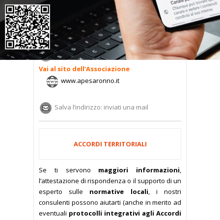
Saronno – Corso Italia, 13 – tel. 375.9155900
Avv. Filippo Germinetti
Come raggiungerci
Vai al sito dell’Associazione
www.apesaronno.it
Salva l’indirizzo: inviati una mail
ACCORDI TERRITORIALI
Se ti servono
maggiori informazioni
,
l’attestazione di rispondenza o il supporto di un
esperto sulle
normative locali
, i nostri
consulenti possono aiutarti
(anche in merito ad
eventuali
protocolli integrativi agli Accordi