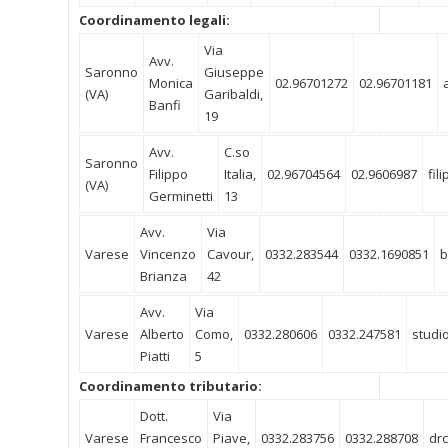
Coordinamento legali:
Via
Avv.
Saronno
Giuseppe
Monica
02.96701272
02.96701181
(VA)
Garibaldi,
Banfi
19
Avv.
C.so
Saronno
Filippo
Italia,
02.96704564
02.9606987
fil
(VA)
Germinetti
13
Avv.
Via
Varese
Vincenzo
Cavour,
0332.283544
0332.1690851
b
Brianza
42
Avv.
Via
Varese
Alberto
Como,
0332.280606
0332.247581
studio
Piatti
5
Coordinamento tributario:
Dott.
Via
Varese
Francesco
Piave,
0332.283756
0332.288708
drc