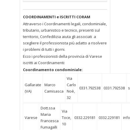
COORDINAMENTI e ISCRITTI CORAM
Attraverso i Coordinamenti legali, condominiale,
tributario, urbanistico e tecnico, presenti sul
territorio, Confedilizia aiuta gli associati a
scegliere il professionista più adatto a risolvere
i problemi di tutti i giorni.
Ecco i professionisti della provincia di Varese
iscritti ai Coordinamenti:
Coordinamento condominiale:
Via
Gallarate
Marco
Carlo
0331.792538
0331.792538
s
(VA)
Camisasca
Noè,
32
Dott.ssa
Via
Maria
Varese
Toce,
0332.229181
0332.229181
inf
Francesca
10
Fumagalli