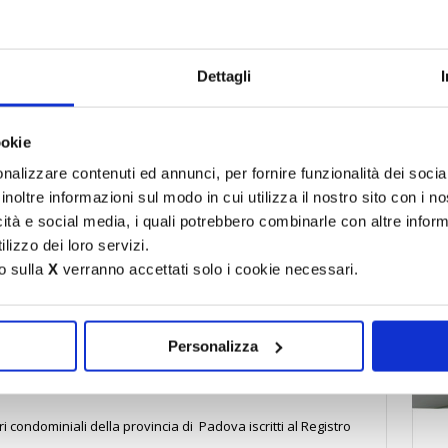
Dettagli
dominiale, tributario, urbanistico e tecnico, presenti sul
 a scegliere il professionista più adatto a risolvere i problemi di
〉Ser
ookie
ova iscritti ai Coordinamenti:
nalizzare contenuti ed annunci, per fornire funzionalità dei socia
inoltre informazioni sul modo in cui utilizza il nostro sito con i 
C.so Milano, 19
049.8761581
049.651436
icità e social media, i quali potrebbero combinarle con altre inform
lizzo dei loro servizi.
o sulla
X
verranno accettati solo i cookie necessari.
V
049.8600401
049.8600642
s.tosato@gmail.com
mbre, 31
nate,
049.664681
049.651821
paganini@serenacom.net
Personalizza
 condominiali della provincia di Padova iscritti al Registro