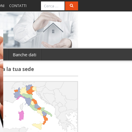
ONI
CONTATTI
ie
Banche dati
va la tua sede