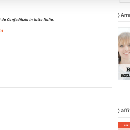
〉 Am
i da Confedilizia in tutta Italia.
RI
〉 aff