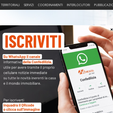
I TERRITORIALI
SERVIZI
COORDINAMENTI
INTERLOCUTORI
PUBBLICAZI
sprudenza
Fisco
Portierato
Intorno alla casa
Notiz
〉 Tro
ni che riguardano la
casa
e gli
immobili
in genere:
asse
,
catasto
…