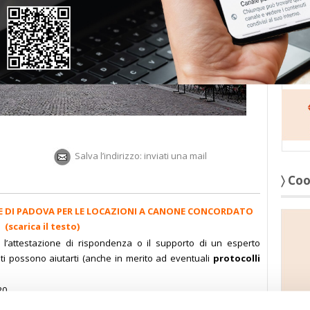
〉 Sed
Salva l’indirizzo: inviati una mail
〉 Co
 DI PADOVA PER LE LOCAZIONI A CANONE CONCORDATO
(scarica il testo)
, l’attestazione di rispondenza o il supporto di un esperto
nti possono aiutarti
(anche in merito ad eventuali
protocolli
20