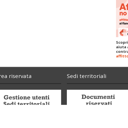
Scopri
aiuta 
contra
affitt
rea riservata
Sedi territoriali