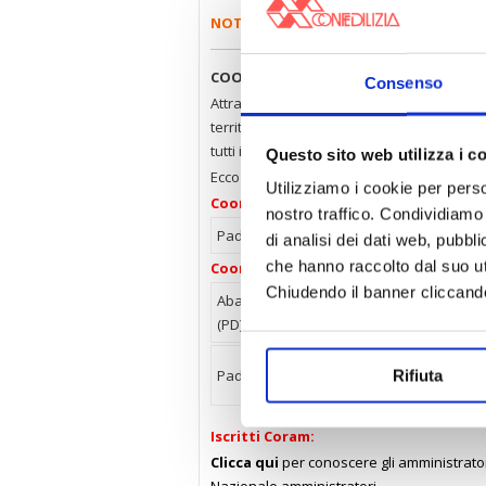
NOTIZIE
COORDINAMENTI e ISCRITTI CORAM
Consenso
Attraverso i Coordinamenti legali, con
territorio, Confedilizia aiuta gli associati
tutti i giorni.
Questo sito web utilizza i c
Ecco i professionisti della provincia di Pad
Utilizziamo i cookie per perso
Coordinamento legali:
nostro traffico. Condividiamo 
Padova
Avv. Arianna Cattin
di analisi dei dati web, pubbl
che hanno raccolto dal suo uti
Coordinamento tributario:
Chiudendo il banner cliccand
Abano Terme
Dott.
Via I
(PD)
Stefano Tosato
Nove
Dott. Fabrizio
Via Alti
Padova
Rifiuta
Paganini
120
Iscritti Coram:
Clicca qui
per conoscere gli amministratori