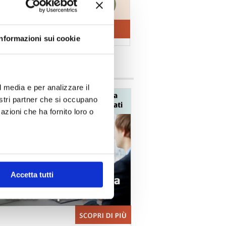
Informazioni sui cookie
vizi Confedilizia
l media e per analizzare il
nostri partner che si occupano
azioni che ha fornito loro o
Accetta tutti