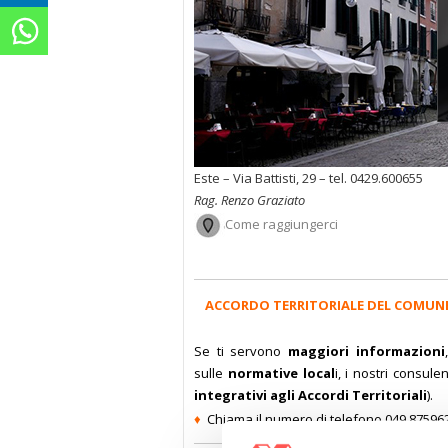
Este – Via Battisti, 29 – tel. 0429.600655
Rag. Renzo Graziato
Come raggiungerci
ACCORDO TERRITORIALE DEL COMUNE
Se ti servono
maggiori informazioni
sulle
normative local
i, i nostri consule
integrativi agli Accordi Territoriali
).
♦
Chiama il numero di telefono 049.87596