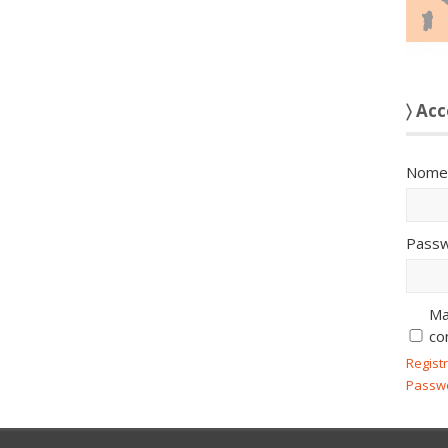
〉 Acc
Nome 
Passw
Ma
co
Regist
Passw