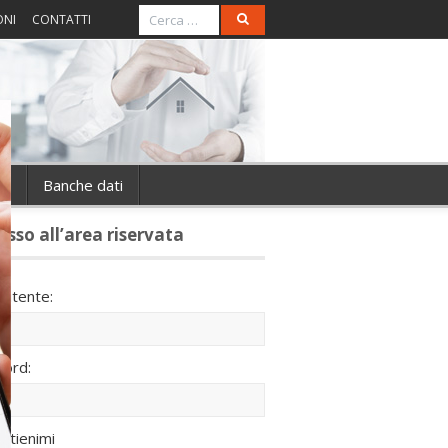
ONI
CONTATTI
ie
Banche dati
esso all’area riservata
utente:
ord:
ntienimi