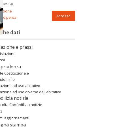
nnesso
razione
Accesso
ord persa
nche dati
lazione e prassi
islazione
ssi
sprudenza
te Costituzionale
ndominio
azione ad uso abitativo
azione ad uso diverso dall'abitativo
dilizia notizie
colta Confedilizia notizie
à
imi aggiornamenti
egna stampa