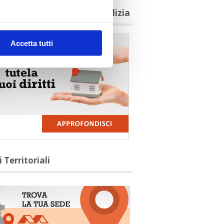
agioni per aderire a Confedilizia
Accetta tutti
i Territoriali