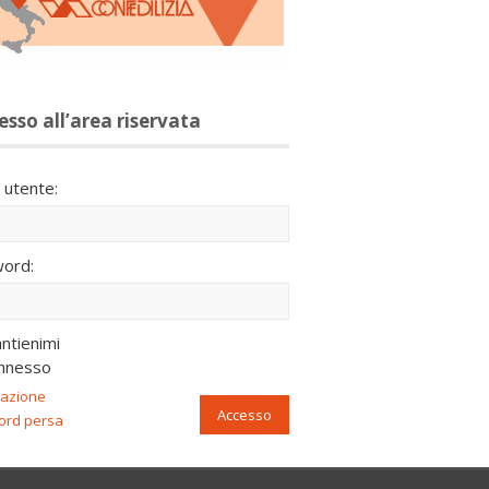
esso all’area riservata
utente:
ord:
ntienimi
nnesso
razione
Accesso
ord persa