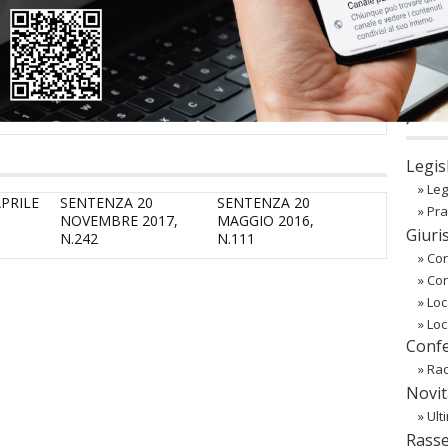
sword
oppure li hai
smarriti
richiedili alla tua
Associazione
co
Regist
Passw
〉 Ba
Legis
»
Leg
PRILE
SENTENZA 20
SENTENZA 20
»
Pra
NOVEMBRE 2017,
MAGGIO 2016,
Giuri
N.242
N.111
»
Cor
»
Co
»
Loc
»
Loc
Confe
»
Rac
Novit
»
Ult
Rass