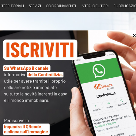
I TERRITORIALI
SERVIZI
COORDINAMENTI
INTERLOCUTORI
PUBBLICAZI
sprudenza
Fisco
Portierato
Intorno alla casa
Notiz
008, N. 369 (art. 45 legge regione
〉 Acc
Nome 
nuto completo è riservato ai
Passw
dati sono
a disposizione dei soci
ma per poterli consultare
modulo a destra della pagina
.
Ma