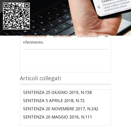
consultare occorre
inserire i dati di accesso
nel modulo a destra della pagina
.
Se
non possiedi nome utente e password
oppure li hai
smarriti
richiedili alla tua
Associazione territoriale Confedilizia
di
riferimento.
Articoli collegati
SENTENZA 25 GIUGNO 2019, N.158
SENTENZA 5 APRILE 2018, N.72
SENTENZA 20 NOVEMBRE 2017, N.242
SENTENZA 20 MAGGIO 2016, N.111