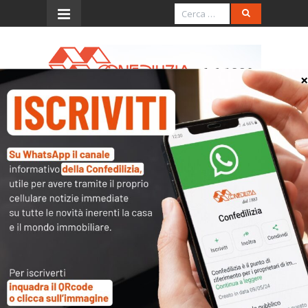
Menu
SENTENZA 8 MAGGIO 2009,
N. 139 (art. 2, commi 35 e
36 legge n. 244/2007)
L’accesso al contenuto
completo è riservato ai
soli utenti abilitati.
Tutti i documenti presenti nelle Banche dati
sono
a disposizione dei soci
ma per poterli