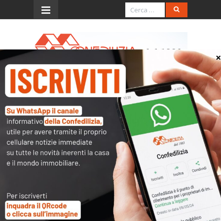
Menu
SENTENZA DEL 11 OTTOBRE
2000 , N. 416 (acquisto
immobili non di lusso)
L’accesso al contenuto
completo è riservato ai
soli utenti abilitati.
Tutti i documenti presenti nelle Banche dati
sono
a disposizione dei soci
ma per poterli