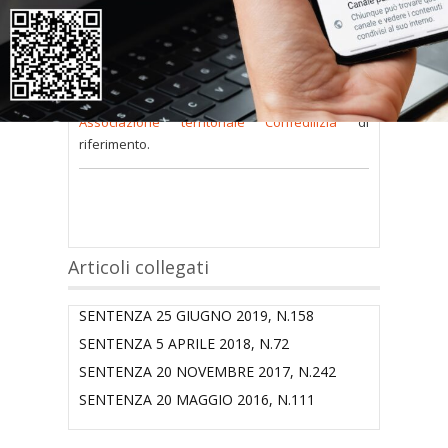
consultare occorre
inserire i dati di accesso
nel modulo a destra della pagina
.
Se
non possiedi nome utente e password
oppure li hai
smarriti
richiedili alla tua
Associazione territoriale Confedilizia
di
riferimento.
Articoli collegati
SENTENZA 25 GIUGNO 2019, N.158
SENTENZA 5 APRILE 2018, N.72
SENTENZA 20 NOVEMBRE 2017, N.242
SENTENZA 20 MAGGIO 2016, N.111