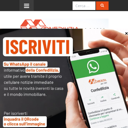
Menu
SENTENZA DEL 26 GENNAIO
2004, N. 38 (trasferimento,
costituzione, scioglimento
della comunione di diritti
reali)
L’accesso al contenuto
completo è riservato ai
soli utenti abilitati.