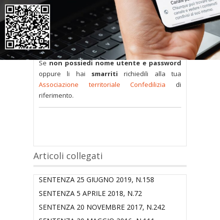
Tutti i documenti presenti nelle Banche dati
sono
a disposizione dei soci
ma per poterli
consultare occorre
inserire i dati di accesso
nel modulo a destra della pagina
.
Se
non possiedi nome utente e password
oppure li hai
smarriti
richiedili alla tua
Associazione territoriale Confedilizia
di
riferimento.
Articoli collegati
SENTENZA 25 GIUGNO 2019, N.158
SENTENZA 5 APRILE 2018, N.72
SENTENZA 20 NOVEMBRE 2017, N.242