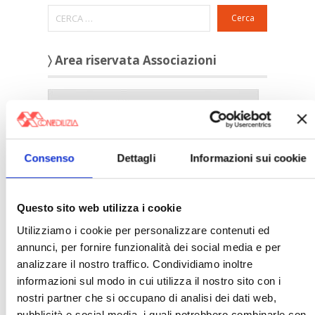
Cerca
〉 Area riservata Associazioni
Consenso
Dettagli
Informazioni sui cookie
Questo sito web utilizza i cookie
Utilizziamo i cookie per personalizzare contenuti ed
annunci, per fornire funzionalità dei social media e per
analizzare il nostro traffico. Condividiamo inoltre
〉 5 ragioni per aderire a Confedilizia
informazioni sul modo in cui utilizza il nostro sito con i
nostri partner che si occupano di analisi dei dati web,
pubblicità e social media, i quali potrebbero combinarle con