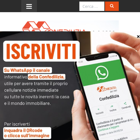
Menu
SENTENZA DEL 28
NOVEMBRE 2003, N. 345
(trattamento fiscale
agevolato per gli immobili
di interesse storico o
artistico)
L’accesso al contenuto
completo è riservato ai