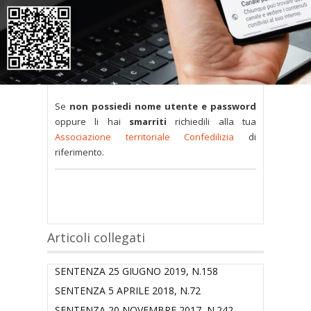
soli utenti abilitati.
Tutti i documenti presenti nelle Banche dati
sono
a disposizione dei soci
ma per poterli
consultare occorre
inserire i dati di accesso
nel modulo a destra della pagina
.
Se
non possiedi nome utente e password
oppure li hai
smarriti
richiedili alla tua
Associazione territoriale Confedilizia
di
riferimento.
Articoli collegati
SENTENZA 25 GIUGNO 2019, N.158
SENTENZA 5 APRILE 2018, N.72
SENTENZA 20 NOVEMBRE 2017, N.242