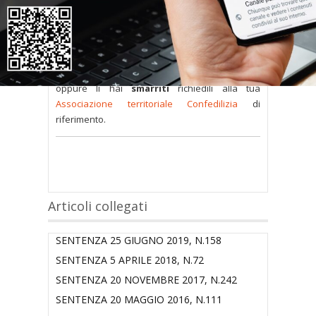
sono
a disposizione dei soci
ma per poterli
consultare occorre
inserire i dati di accesso
nel modulo a destra della pagina
.
Se
non possiedi nome utente e password
oppure li hai
smarriti
richiedili alla tua
Associazione territoriale Confedilizia
di
riferimento.
Articoli collegati
SENTENZA 25 GIUGNO 2019, N.158
SENTENZA 5 APRILE 2018, N.72
SENTENZA 20 NOVEMBRE 2017, N.242
SENTENZA 20 MAGGIO 2016, N.111