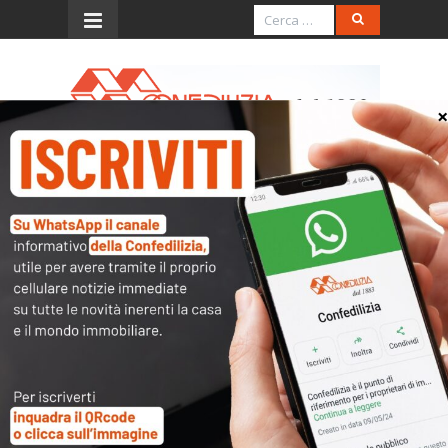
Menu
SENTENZA DEL 6 DICEMBRE
2002, N.523 (trascrizione
degli atti relativi ai beni
immobili)
L’accesso al contenuto
completo è riservato ai
soli utenti abilitati.
Tutti i documenti presenti nelle Banche dati