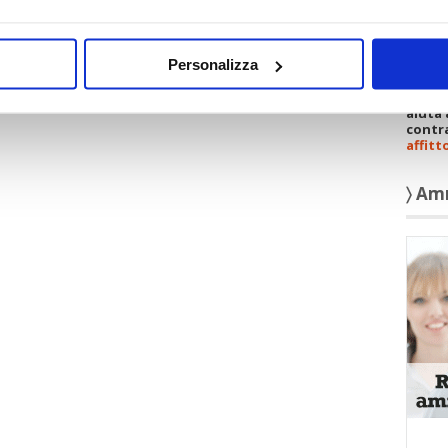
Personalizza
Scopri
aiuta 
contra
affitt
〉 Am