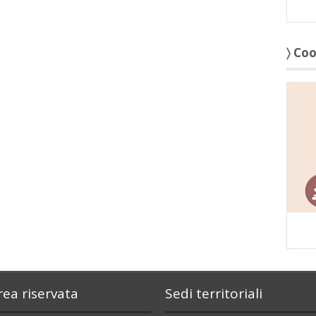
〉 Co
rea riservata
Sedi territoriali