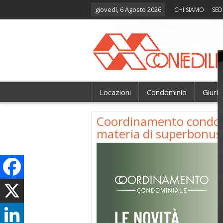
giovedì, 6 Agosto 2026
CHI SIAMO
SED
Locazioni
Condominio
Giuri
Coordinamento condomi
materia di superbonus