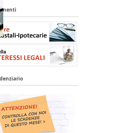
rumenti
adenziario