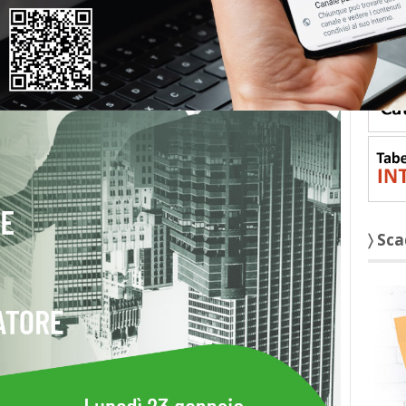
〉 St
〉 Sc