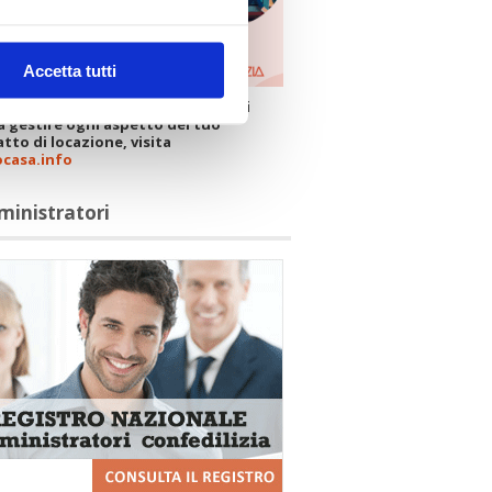
Accetta tutti
 il portale della Confedilizia che ti
a gestire ogni aspetto del tuo
tto di locazione, visita
ocasa.info
ministratori