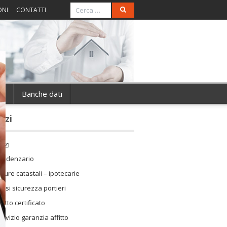
ONI
CONTATTI
ie
Banche dati
vizi
IZI
cadenzario
isure catastali – ipotecarie
orsi sicurezza portieri
ffitto certificato
ervizio garanzia affitto