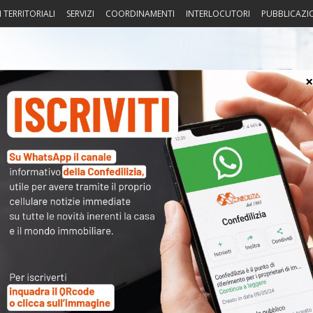
I TERRITORIALI
SERVIZI
COORDINAMENTI
INTERLOCUTORI
PUBBLICAZI
sprudenza
Fisco
Portierato
Intorno alla casa
Notiz
〉 Ser
niale – Le novità normative in
SERV
S
V
C
A
S