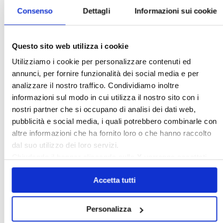
Consenso
Dettagli
Informazioni sui cookie
Questo sito web utilizza i cookie
Utilizziamo i cookie per personalizzare contenuti ed
annunci, per fornire funzionalità dei social media e per
Scopri il portale della Confedilizia che ti aiuta
analizzare il nostro traffico. Condividiamo inoltre
a gestire ogni aspetto del tuo contratto di
locazione, visita
affittocasa.info
informazioni sul modo in cui utilizza il nostro sito con i
nostri partner che si occupano di analisi dei dati web,
〉 Amministratori
pubblicità e social media, i quali potrebbero combinarle con
altre informazioni che ha fornito loro o che hanno raccolto
dal suo utilizzo dei loro servizi.
Chiudendo il banner cliccando sulla
X
verranno accettati
solo i cookie necessari.
Accetta tutti
Personalizza