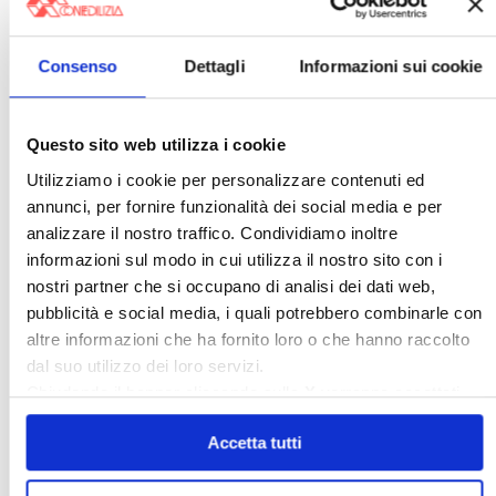
〉 affittocasa.info
Consenso
Dettagli
Informazioni sui cookie
Questo sito web utilizza i cookie
Utilizziamo i cookie per personalizzare contenuti ed
annunci, per fornire funzionalità dei social media e per
analizzare il nostro traffico. Condividiamo inoltre
informazioni sul modo in cui utilizza il nostro sito con i
Scopri il portale della Confedilizia che ti aiuta
a gestire ogni aspetto del tuo contratto di
nostri partner che si occupano di analisi dei dati web,
locazione, visita
affittocasa.info
pubblicità e social media, i quali potrebbero combinarle con
altre informazioni che ha fornito loro o che hanno raccolto
〉 Amministratori
dal suo utilizzo dei loro servizi.
Chiudendo il banner cliccando sulla
X
verranno accettati
solo i cookie necessari.
Accetta tutti