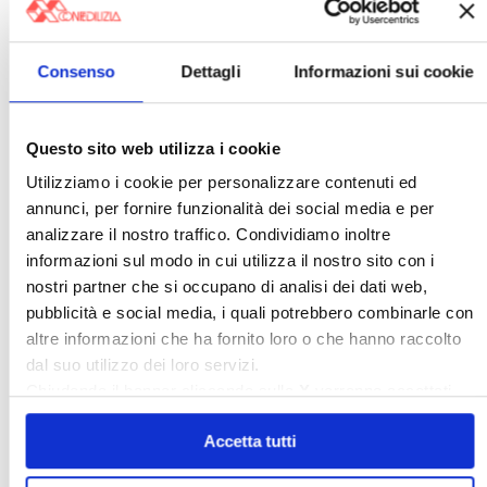
〉 affittocasa.info
Consenso
Dettagli
Informazioni sui cookie
Questo sito web utilizza i cookie
Utilizziamo i cookie per personalizzare contenuti ed
annunci, per fornire funzionalità dei social media e per
analizzare il nostro traffico. Condividiamo inoltre
informazioni sul modo in cui utilizza il nostro sito con i
Scopri il portale della Confedilizia che ti aiuta
a gestire ogni aspetto del tuo contratto di
nostri partner che si occupano di analisi dei dati web,
locazione, visita
affittocasa.info
pubblicità e social media, i quali potrebbero combinarle con
altre informazioni che ha fornito loro o che hanno raccolto
〉 Amministratori
dal suo utilizzo dei loro servizi.
Chiudendo il banner cliccando sulla
X
verranno accettati
solo i cookie necessari.
Accetta tutti