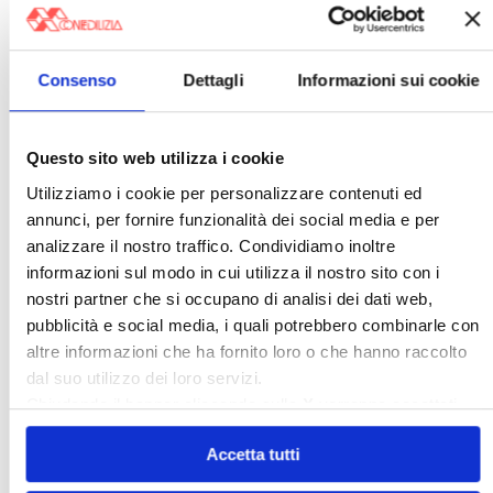
〉 affittocasa.info
Consenso
Dettagli
Informazioni sui cookie
Questo sito web utilizza i cookie
Utilizziamo i cookie per personalizzare contenuti ed
annunci, per fornire funzionalità dei social media e per
analizzare il nostro traffico. Condividiamo inoltre
informazioni sul modo in cui utilizza il nostro sito con i
Scopri il portale della Confedilizia che ti aiuta
nostri partner che si occupano di analisi dei dati web,
a gestire ogni aspetto del tuo contratto di
locazione, visita
affittocasa.info
pubblicità e social media, i quali potrebbero combinarle con
altre informazioni che ha fornito loro o che hanno raccolto
〉 Amministratori
dal suo utilizzo dei loro servizi.
Chiudendo il banner cliccando sulla
X
verranno accettati
solo i cookie necessari.
Accetta tutti