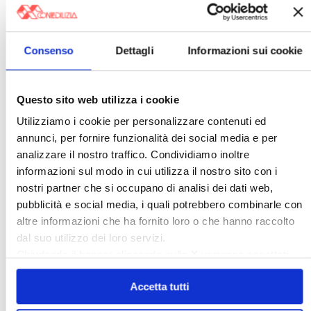
〉 affittocasa.info
Consenso
Dettagli
Informazioni sui cookie
Questo sito web utilizza i cookie
Utilizziamo i cookie per personalizzare contenuti ed
annunci, per fornire funzionalità dei social media e per
analizzare il nostro traffico. Condividiamo inoltre
informazioni sul modo in cui utilizza il nostro sito con i
Scopri il portale della Confedilizia che ti aiuta
nostri partner che si occupano di analisi dei dati web,
a gestire ogni aspetto del tuo contratto di
locazione, visita
affittocasa.info
pubblicità e social media, i quali potrebbero combinarle con
altre informazioni che ha fornito loro o che hanno raccolto
〉 Amministratori
dal suo utilizzo dei loro servizi.
Chiudendo il banner cliccando sulla
X
verranno accettati
solo i cookie necessari.
Accetta tutti